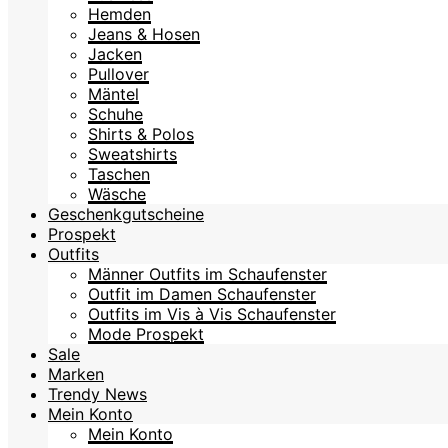
Hemden
Jeans & Hosen
Jacken
Pullover
Mäntel
Schuhe
Shirts & Polos
Sweatshirts
Taschen
Wäsche
Geschenkgutscheine
Prospekt
Outfits
Männer Outfits im Schaufenster
Outfit im Damen Schaufenster
Outfits im Vis à Vis Schaufenster
Mode Prospekt
Sale
Marken
Trendy News
Mein Konto
Mein Konto