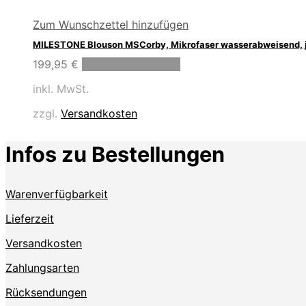
Zum Wunschzettel hinzufügen
MILESTONE Blouson MSCorby, Mikrofaser wasserabweisend, 
Dieses
199,95
€
Ausführung wählen
Produkt
inkl. MwSt.
weist
mehrere
zzgl.
Versandkosten
Varianten
auf.
Die
Infos zu Bestellungen
Optionen
können
auf
Warenverfügbarkeit
der
Produktseite
Lieferzeit
gewählt
werden
Versandkosten
Zahlungsarten
Rücksendungen