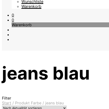
Wunschliste
Warenkorb
0
0
Warenkorb
jeans blau
Filter
Start
/
Produkt Farbe
/
jeans blau