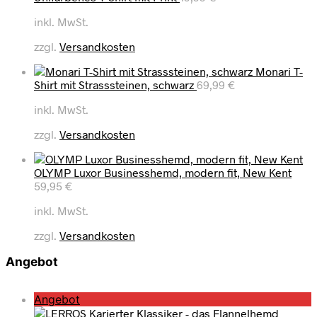
inkl. MwSt.
zzgl.
Versandkosten
Monari T-
Shirt mit Strasssteinen, schwarz
69,99
€
inkl. MwSt.
zzgl.
Versandkosten
OLYMP Luxor Businesshemd, modern fit, New Kent
59,95
€
inkl. MwSt.
zzgl.
Versandkosten
Angebot
P
Angebot
r