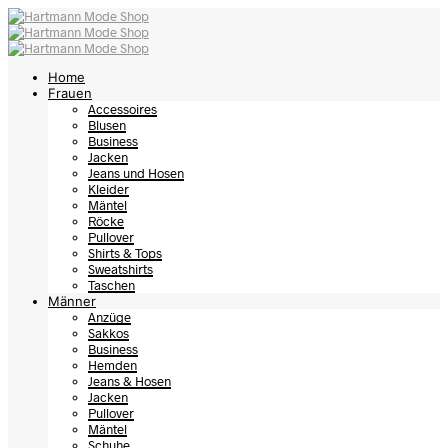
Home
Frauen
Accessoires
Blusen
Business
Jacken
Jeans und Hosen
Kleider
Mäntel
Röcke
Pullover
Shirts & Tops
Sweatshirts
Taschen
Männer
Anzüge
Sakkos
Business
Hemden
Jeans & Hosen
Jacken
Pullover
Mäntel
Schuhe