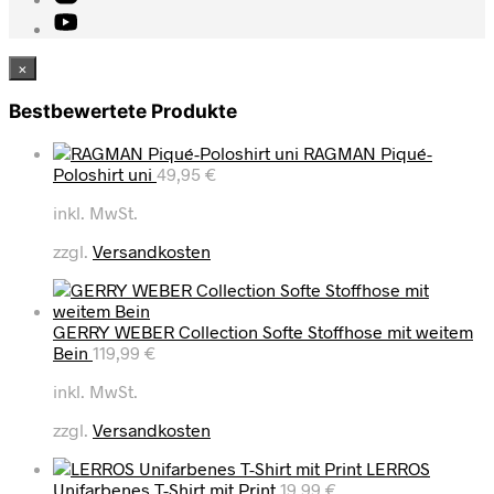
×
Bestbewertete Produkte
RAGMAN Piqué-
Poloshirt uni
49,95
€
inkl. MwSt.
zzgl.
Versandkosten
GERRY WEBER Collection Softe Stoffhose mit weitem
Bein
119,99
€
inkl. MwSt.
zzgl.
Versandkosten
LERROS
Unifarbenes T-Shirt mit Print
19,99
€