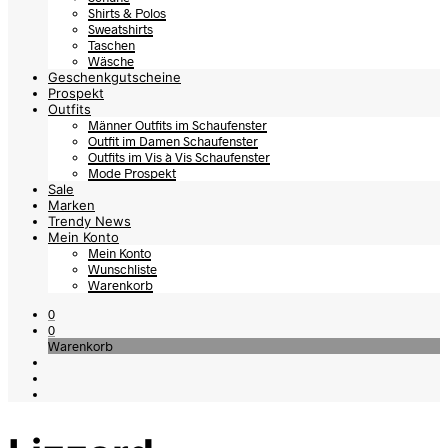
Shirts & Polos
Sweatshirts
Taschen
Wäsche
Geschenkgutscheine
Prospekt
Outfits
Männer Outfits im Schaufenster
Outfit im Damen Schaufenster
Outfits im Vis à Vis Schaufenster
Mode Prospekt
Sale
Marken
Trendy News
Mein Konto
Mein Konto
Wunschliste
Warenkorb
0
0
Warenkorb