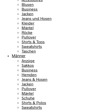
1
e
i
Blusen
9
€
Business
r
s
,
.
Jacken
P
i
9
Jeans und Hosen
r
s
Kleider
9
e
t
Mäntel
i
:
Röcke
€
s
7
Pullover
w
9
Shirts & Tops
a
,
Sweatshirts
r
9
Taschen
:
5
Männer
1
Anzüge
0
€
Sakkos
9
.
Business
,
Hemden
9
Jeans & Hosen
5
Jacken
Pullover
€
Mäntel
Schuhe
Shirts & Polos
Sweatshirts