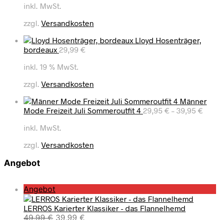
inkl. MwSt.
zzgl.
Versandkosten
Lloyd Hosenträger,
bordeaux
29,99
€
inkl. 19 % MwSt.
zzgl.
Versandkosten
Männer
Mode Freizeit Juli Sommeroutfit 4
29,95
€
–
39,95
€
inkl. MwSt.
zzgl.
Versandkosten
Angebot
P
Angebot
r
LERROS Karierter Klassiker - das Flannelhemd
o
U
A
49,99
€
39,99
€
d