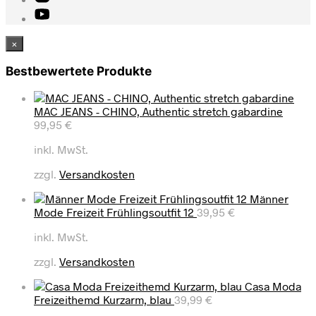
×
Bestbewertete Produkte
MAC JEANS - CHINO, Authentic stretch gabardine
99,95
€
inkl. MwSt.
zzgl.
Versandkosten
Männer
Mode Freizeit Frühlingsoutfit 12
39,95
€
inkl. MwSt.
zzgl.
Versandkosten
Casa Moda
Freizeithemd Kurzarm, blau
39,99
€