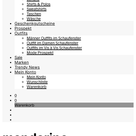
Shirts & Polos
Sweatshirts
Taschen
Wäsche
Geschenkgutscheine
Prospekt
Outfits
Männer Outfits im Schaufenster
Outfit im Damen Schaufenster
Outfits im Vis à Vis Schaufenster
Mode Prospekt
Sale
Marken
Trendy News
Mein Konto
Mein Konto
Wunschliste
Warenkorb
0
0
Warenkorb