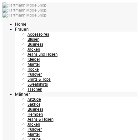
Home
Frauen
Accessoires
Blusen
Business
Jacken
Jeans und Hosen
Kleider
Mäntel
Röcke
Pullover
Shirts & Tops
Sweatshirts
Taschen
Männer
Anzüge
Sakkos
Business
Hemden
Jeans & Hosen
Jacken
Pullover
Mäntel
Schuhe