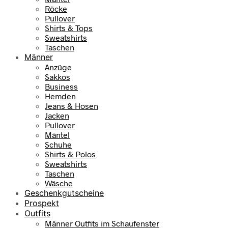
i
:
Röcke
s
7
Pullover
w
9
Shirts & Tops
a
,
Sweatshirts
r
9
Taschen
:
5
Männer
1
Anzüge
0
€
Sakkos
9
.
Business
,
Hemden
9
Jeans & Hosen
5
Jacken
Pullover
€
Mäntel
Schuhe
Shirts & Polos
Sweatshirts
Taschen
Wäsche
Geschenkgutscheine
Prospekt
Outfits
Männer Outfits im Schaufenster