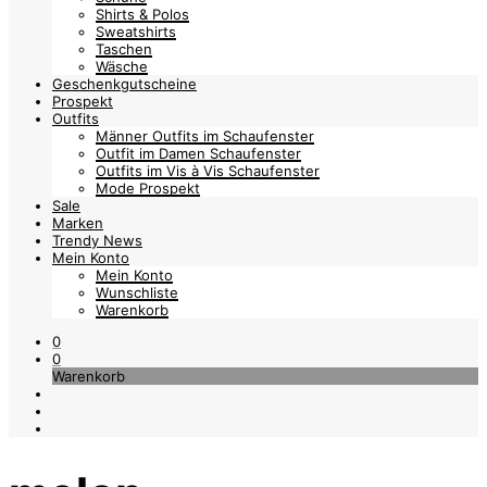
Shirts & Polos
Sweatshirts
Taschen
Wäsche
Geschenkgutscheine
Prospekt
Outfits
Männer Outfits im Schaufenster
Outfit im Damen Schaufenster
Outfits im Vis à Vis Schaufenster
Mode Prospekt
Sale
Marken
Trendy News
Mein Konto
Mein Konto
Wunschliste
Warenkorb
0
0
Warenkorb