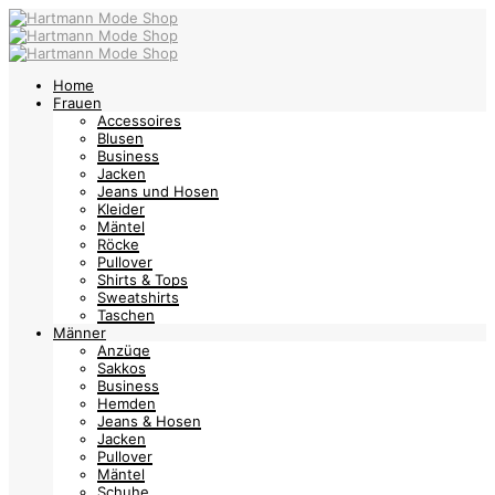
Home
Frauen
Accessoires
Blusen
Business
Jacken
Jeans und Hosen
Kleider
Mäntel
Röcke
Pullover
Shirts & Tops
Sweatshirts
Taschen
Männer
Anzüge
Sakkos
Business
Hemden
Jeans & Hosen
Jacken
Pullover
Mäntel
Schuhe