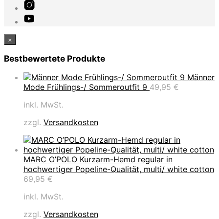
×
Bestbewertete Produkte
Männer
Mode Frühlings-/ Sommeroutfit 9
49,95
€
inkl. MwSt.
zzgl.
Versandkosten
MARC O’POLO Kurzarm-Hemd regular in
hochwertiger Popeline-Qualität, multi/ white cotton
69,95
€
inkl. MwSt.
zzgl.
Versandkosten