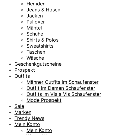
9
Hemden
5
Jeans & Hosen
Jacken
€
Pullover
Mäntel
Schuhe
Shirts & Polos
Sweatshirts
Taschen
Wäsche
Geschenkgutscheine
Prospekt
Outfits
Männer Outfits im Schaufenster
Outfit im Damen Schaufenster
Outfits im Vis à Vis Schaufenster
Mode Prospekt
Sale
Marken
Trendy News
Mein Konto
Mein Konto