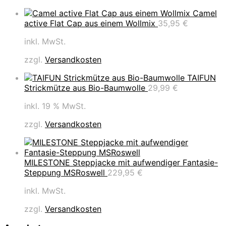
Camel
active Flat Cap aus einem Wollmix
35,95
€
inkl. MwSt.
zzgl.
Versandkosten
TAIFUN
Strickmütze aus Bio-Baumwolle
29,99
€
inkl. 19 % MwSt.
zzgl.
Versandkosten
MILESTONE Steppjacke mit aufwendiger Fantasie-
Steppung MSRoswell
229,95
€
inkl. MwSt.
zzgl.
Versandkosten