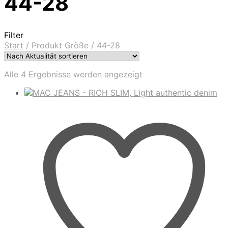
44-28
Filter
Start
/
Produkt Größe
/
44-28
Nach
Alle 4 Ergebnisse werden angezeigt
Aktualität
sortiert