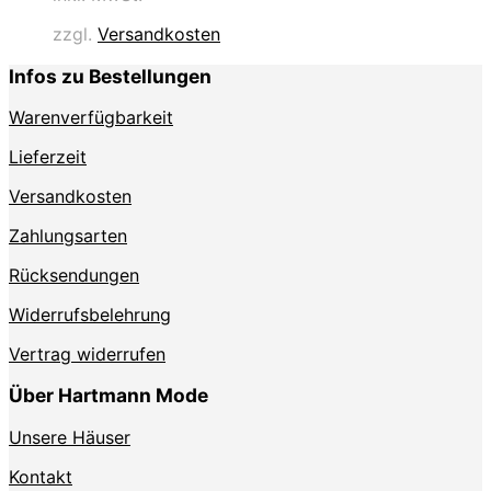
mehrere
zzgl.
Versandkosten
Varianten
auf.
Infos zu Bestellungen
Die
Optionen
Warenverfügbarkeit
können
auf
Lieferzeit
der
Produktseite
Versandkosten
gewählt
Zahlungsarten
werden
Rücksendungen
Widerrufsbelehrung
Vertrag widerrufen
Über Hartmann Mode
Unsere Häuser
Kontakt