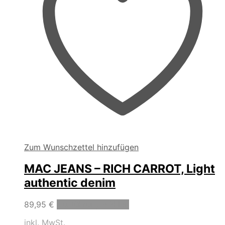
werden
Zum Wunschzettel hinzufügen
MAC JEANS – RICH CARROT, Light
authentic denim
Dieses
89,95
€
Ausführung wählen
Produkt
inkl. MwSt.
weist