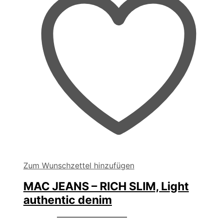
der
Produktseite
gewählt
werden
Zum Wunschzettel hinzufügen
MAC JEANS – RICH SLIM, Light
authentic denim