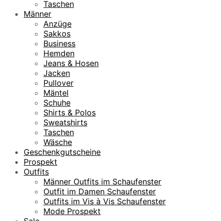
,
Taschen
9
Männer
5
Anzüge
Sakkos
€
Business
Hemden
Jeans & Hosen
Jacken
Pullover
Mäntel
Schuhe
Shirts & Polos
Sweatshirts
Taschen
Wäsche
Geschenkgutscheine
Prospekt
Outfits
Männer Outfits im Schaufenster
Outfit im Damen Schaufenster
Outfits im Vis à Vis Schaufenster
Mode Prospekt
Sale