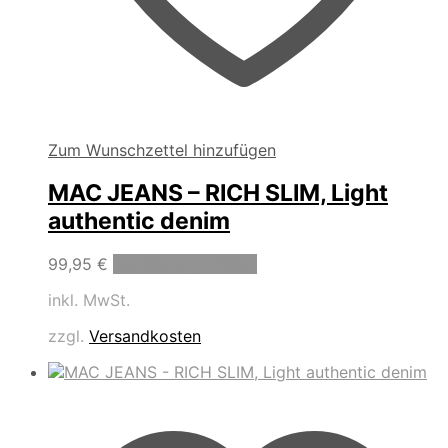
Zum Wunschzettel hinzufügen
MAC JEANS – RICH SLIM, Light
authentic denim
Dieses
99,95
€
Ausführung wählen
Produkt
inkl. MwSt.
weist
mehrere
zzgl.
Versandkosten
Varianten
auf.
Die
Optionen
können
auf