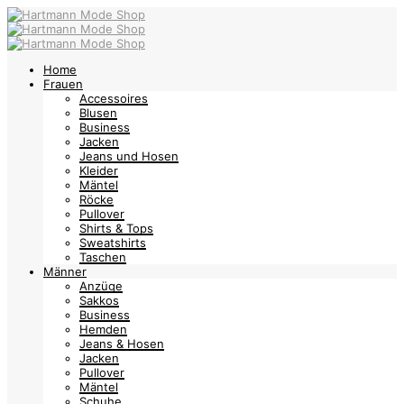
Home
Frauen
Accessoires
Blusen
Business
Jacken
Jeans und Hosen
Kleider
Mäntel
Röcke
Pullover
Shirts & Tops
Sweatshirts
Taschen
Männer
Anzüge
Sakkos
Business
Hemden
Jeans & Hosen
Jacken
Pullover
Mäntel
Schuhe