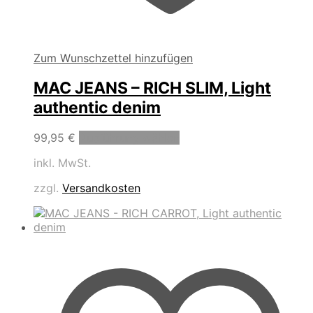
Zum Wunschzettel hinzufügen
MAC JEANS – RICH SLIM, Light
authentic denim
Dieses
99,95
€
Ausführung wählen
Produkt
inkl. MwSt.
weist
mehrere
zzgl.
Versandkosten
Varianten
auf.
Die
Optionen
können
auf
der
Produktseite
gewählt