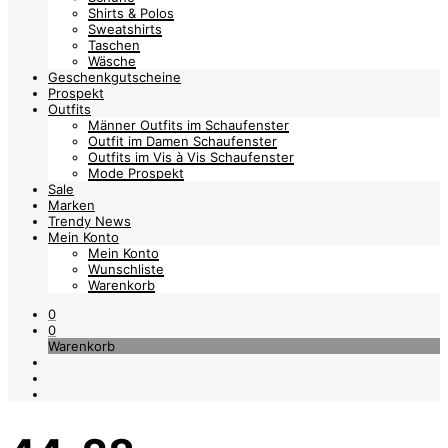
Shirts & Polos
Sweatshirts
Taschen
Wäsche
Geschenkgutscheine
Prospekt
Outfits
Männer Outfits im Schaufenster
Outfit im Damen Schaufenster
Outfits im Vis à Vis Schaufenster
Mode Prospekt
Sale
Marken
Trendy News
Mein Konto
Mein Konto
Wunschliste
Warenkorb
0
0
Warenkorb