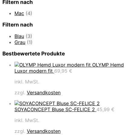
Filtern nach
Mac
(4)
Filtern nach
Blau
(3)
Grau
(1)
Bestbewertete Produkte
OLYMP Hemd
Luxor modern fit
69,95
€
inkl. MwSt.
zzgl.
Versandkosten
SOYACONCEPT Bluse SC-FELICE 2
45,99
€
inkl. MwSt.
zzgl.
Versandkosten