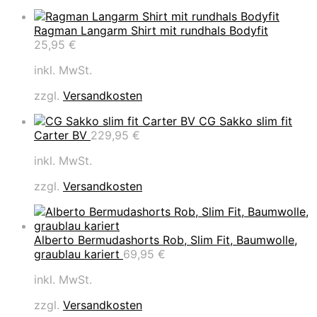
Ragman Langarm Shirt mit rundhals Bodyfit
25,95
€
inkl. MwSt.
zzgl.
Versandkosten
CG Sakko slim fit
Carter BV
229,95
€
inkl. MwSt.
zzgl.
Versandkosten
Alberto Bermudashorts Rob, Slim Fit, Baumwolle,
graublau kariert
69,95
€
inkl. MwSt.
zzgl.
Versandkosten