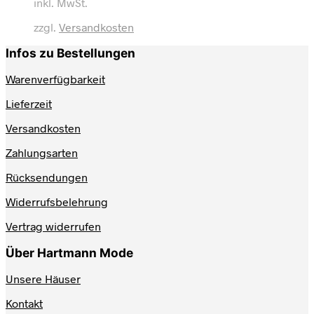
inkl. MwSt.
weist
mehrere
zzgl.
Versandkosten
Varianten
auf.
Infos zu Bestellungen
Die
Optionen
Warenverfügbarkeit
können
auf
Lieferzeit
der
Produktseite
Versandkosten
gewählt
werden
Zahlungsarten
Rücksendungen
Widerrufsbelehrung
Vertrag widerrufen
Über Hartmann Mode
Unsere Häuser
Kontakt