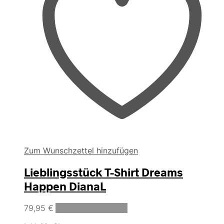
gewählt
werden
Zum Wunschzettel hinzufügen
Lieblingsstück T-Shirt Dreams
Happen DianaL
Dieses
79,95
€
Ausführung wählen
Produkt