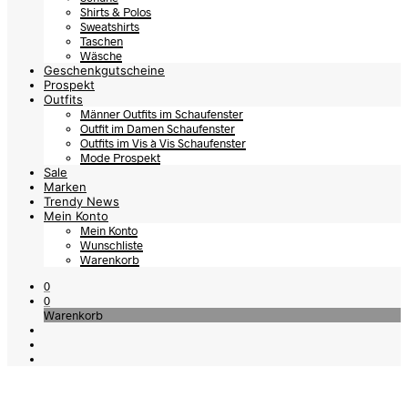
Shirts & Polos
Sweatshirts
Taschen
Wäsche
Geschenkgutscheine
Prospekt
Outfits
Männer Outfits im Schaufenster
Outfit im Damen Schaufenster
Outfits im Vis à Vis Schaufenster
Mode Prospekt
Sale
Marken
Trendy News
Mein Konto
Mein Konto
Wunschliste
Warenkorb
0
0
Warenkorb