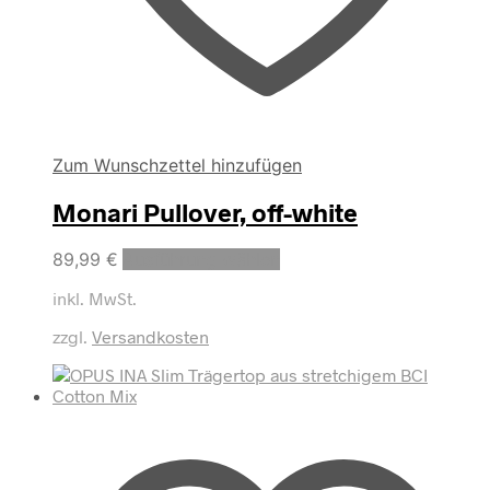
Zum Wunschzettel hinzufügen
Monari Pullover, off-white
Dieses
89,99
€
Ausführung wählen
Produkt
inkl. MwSt.
weist
mehrere
zzgl.
Versandkosten
Varianten
auf.
Die
Optionen
können
auf
der
Produktseite