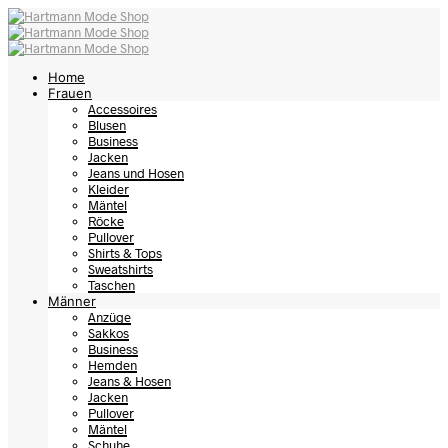
Home
Frauen
Accessoires
Blusen
Business
Jacken
Jeans und Hosen
Kleider
Mäntel
Röcke
Pullover
Shirts & Tops
Sweatshirts
Taschen
Männer
Anzüge
Sakkos
Business
Hemden
Jeans & Hosen
Jacken
Pullover
Mäntel
Schuhe