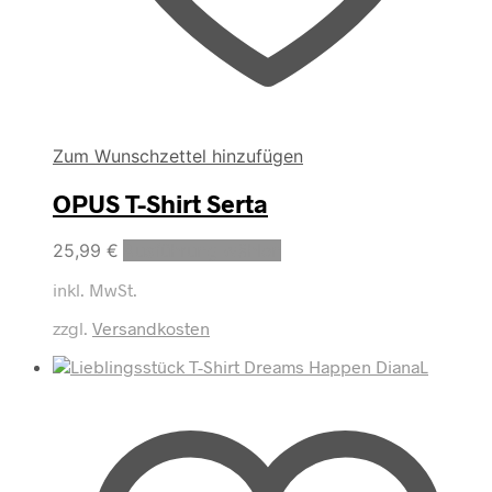
Zum Wunschzettel hinzufügen
OPUS T-Shirt Serta
Dieses
25,99
€
Ausführung wählen
Produkt
inkl. MwSt.
weist
mehrere
zzgl.
Versandkosten
Varianten
auf.
Die
Optionen
können
auf
der
Produktseite