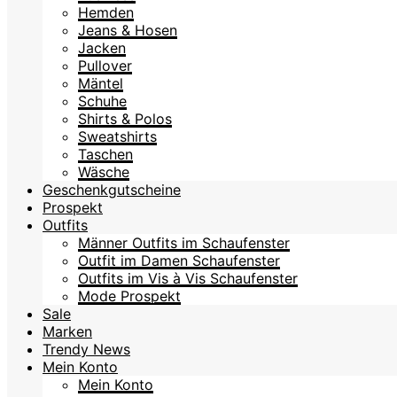
Hemden
Jeans & Hosen
Jacken
Pullover
Mäntel
Schuhe
Shirts & Polos
Sweatshirts
Taschen
Wäsche
Geschenkgutscheine
Prospekt
Outfits
Männer Outfits im Schaufenster
Outfit im Damen Schaufenster
Outfits im Vis à Vis Schaufenster
Mode Prospekt
Sale
Marken
Trendy News
Mein Konto
Mein Konto