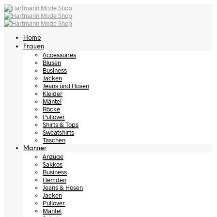
Home
Frauen
Accessoires
Blusen
Business
Jacken
Jeans und Hosen
Kleider
Mäntel
Röcke
Pullover
Shirts & Tops
Sweatshirts
Taschen
Männer
Anzüge
Sakkos
Business
Hemden
Jeans & Hosen
Jacken
Pullover
Mäntel