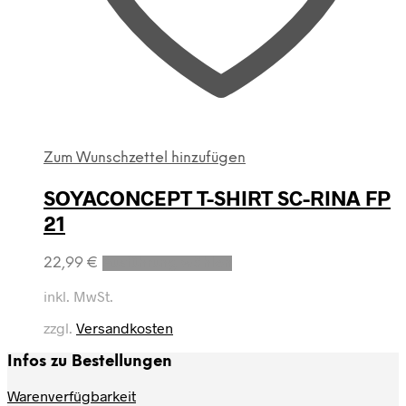
Zum Wunschzettel hinzufügen
SOYACONCEPT T-SHIRT SC-RINA FP
21
Dieses
22,99
€
Ausführung wählen
Produkt
weist
inkl. MwSt.
mehrere
zzgl.
Versandkosten
Varianten
auf.
Infos zu Bestellungen
Die
Optionen
Warenverfügbarkeit
können