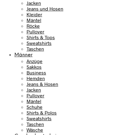
s
7
Jacken
w
9
Jeans und Hosen
a
,
Kleider
r
9
Mäntel
:
5
Röcke
Pullover
1
Shirts & Tops
0
€
Sweatshirts
9
.
Taschen
,
Männer
9
Anzüge
5
Sakkos
Business
€
Hemden
Jeans & Hosen
Jacken
Pullover
Mäntel
Schuhe
Shirts & Polos
Sweatshirts
Taschen
Wäsche