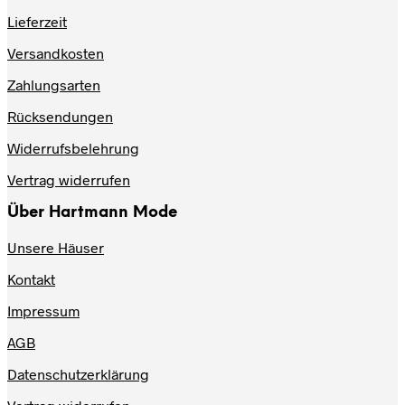
auf
Lieferzeit
der
Produktseite
Versandkosten
gewählt
werden
Zahlungsarten
Rücksendungen
Widerrufsbelehrung
Vertrag widerrufen
Über Hartmann Mode
Unsere Häuser
Kontakt
Impressum
AGB
Datenschutzerklärung