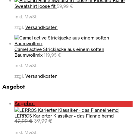
Elbsand Riane
Sweatshirt loose fit
59,99
€
inkl. MwSt.
zzgl.
Versandkosten
Camel active Strickjacke aus einem soften
Baumwollmix
119,95
€
inkl. MwSt.
zzgl.
Versandkosten
Angebot
P
Angebot
r
LERROS Karierter Klassiker - das Flannelhemd
o
U
A
49,99
€
39,99
€
d
r
k
u
inkl. MwSt.
s
t
k