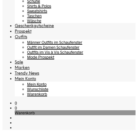
Schuhe
Shirts & Polos
Sweatshirts
Taschen
Wäsche
Geschenkgutscheine
Prospekt
Outfits
Männer Outfits im Schaufenster
Outfit im Damen Schaufenster
Outfits im Vis à Vis Schaufenster
Mode Prospekt
Sale
Marken
Trendy News
Mein Konto
Mein Konto
Wunschliste
Warenkorb
0
0
Warenkorb