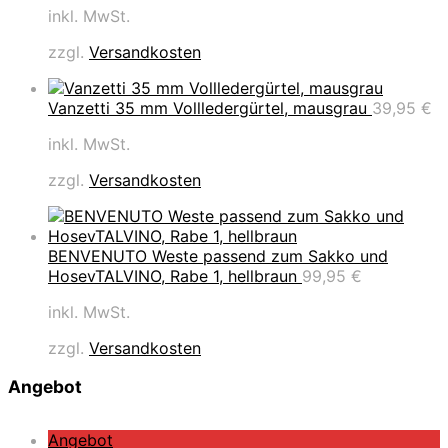
inkl. MwSt.
zzgl.
Versandkosten
Vanzetti 35 mm Vollledergürtel, mausgrau
39,95
€
inkl. MwSt.
zzgl.
Versandkosten
BENVENUTO Weste passend zum Sakko und
HosevTALVINO, Rabe 1, hellbraun
99,95
€
inkl. MwSt.
zzgl.
Versandkosten
Angebot
P
Angebot