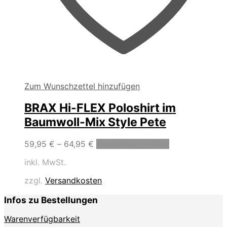
Zum Wunschzettel hinzufügen
BRAX Hi-FLEX Poloshirt im
Baumwoll-Mix Style Pete
Dieses
59,95
€
–
64,95
€
Ausführung wählen
Produkt
inkl. MwSt.
weist
mehrere
zzgl.
Versandkosten
Varianten
auf.
Infos zu Bestellungen
Die
Optionen
Warenverfügbarkeit
können