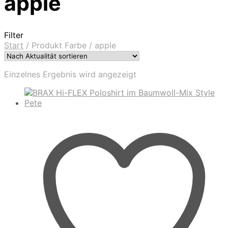
apple
Filter
Start
/
Produkt Farbe
/
apple
Einzelnes Ergebnis wird angezeigt