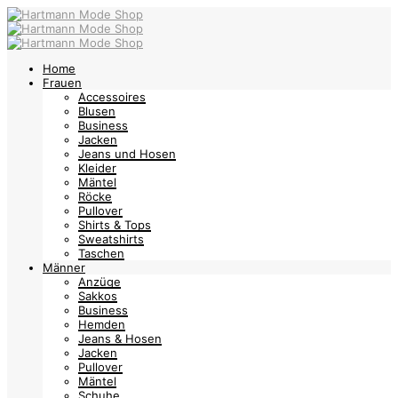
Home
Frauen
Accessoires
Blusen
Business
Jacken
Jeans und Hosen
Kleider
Mäntel
Röcke
Pullover
Shirts & Tops
Sweatshirts
Taschen
Männer
Anzüge
Sakkos
Business
Hemden
Jeans & Hosen
Jacken
Pullover
Mäntel
Schuhe