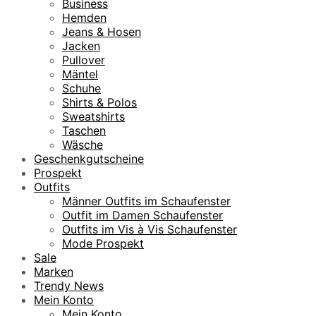
€
Business
Hemden
Jeans & Hosen
Jacken
Pullover
Mäntel
Schuhe
Shirts & Polos
Sweatshirts
Taschen
Wäsche
Geschenkgutscheine
Prospekt
Outfits
Männer Outfits im Schaufenster
Outfit im Damen Schaufenster
Outfits im Vis à Vis Schaufenster
Mode Prospekt
Sale
Marken
Trendy News
Mein Konto
Mein Konto