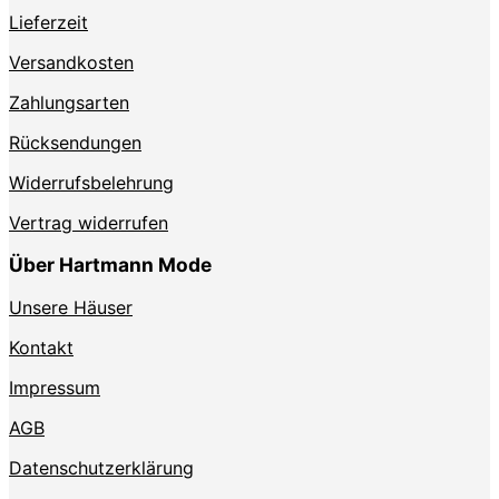
auf
Lieferzeit
der
Produktseite
Versandkosten
gewählt
Zahlungsarten
werden
Rücksendungen
Widerrufsbelehrung
Vertrag widerrufen
Über Hartmann Mode
Unsere Häuser
Kontakt
Impressum
AGB
Datenschutzerklärung