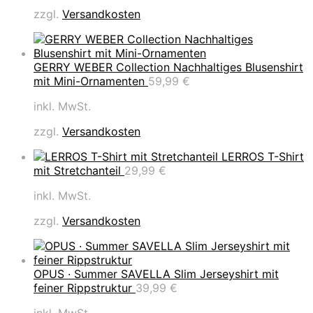
zzgl.
Versandkosten
GERRY WEBER Collection Nachhaltiges Blusenshirt
mit Mini-Ornamenten
59,99
€
inkl. MwSt.
zzgl.
Versandkosten
LERROS T-Shirt
mit Stretchanteil
29,99
€
inkl. MwSt.
zzgl.
Versandkosten
OPUS · Summer SAVELLA Slim Jerseyshirt mit
feiner Rippstruktur
39,99
€
inkl. MwSt.