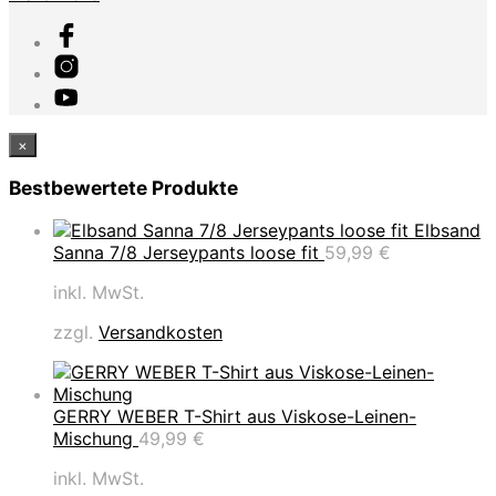
×
Bestbewertete Produkte
Elbsand
Sanna 7/8 Jerseypants loose fit
59,99
€
inkl. MwSt.
zzgl.
Versandkosten
GERRY WEBER T-Shirt aus Viskose-Leinen-
Mischung
49,99
€
inkl. MwSt.