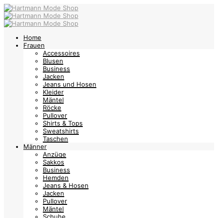
Home
Frauen
Accessoires
Blusen
Business
Jacken
Jeans und Hosen
Kleider
Mäntel
Röcke
Pullover
Shirts & Tops
Sweatshirts
Taschen
Männer
Anzüge
Sakkos
Business
Hemden
Jeans & Hosen
Jacken
Pullover
Mäntel
Schuhe