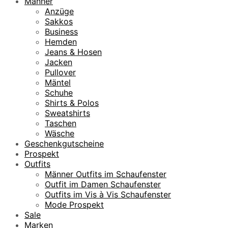
Männer
0
€
Anzüge
9
.
Sakkos
,
Business
9
Hemden
5
Jeans & Hosen
Jacken
€
Pullover
Mäntel
Schuhe
Shirts & Polos
Sweatshirts
Taschen
Wäsche
Geschenkgutscheine
Prospekt
Outfits
Männer Outfits im Schaufenster
Outfit im Damen Schaufenster
Outfits im Vis à Vis Schaufenster
Mode Prospekt
Sale
Marken