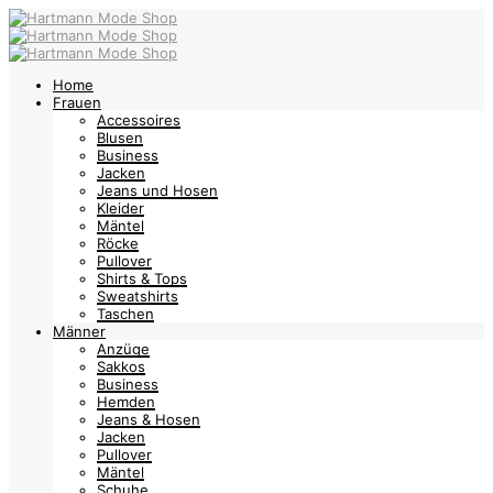
Home
Frauen
Accessoires
Blusen
Business
Jacken
Jeans und Hosen
Kleider
Mäntel
Röcke
Pullover
Shirts & Tops
Sweatshirts
Taschen
Männer
Anzüge
Sakkos
Business
Hemden
Jeans & Hosen
Jacken
Pullover
Mäntel
Schuhe