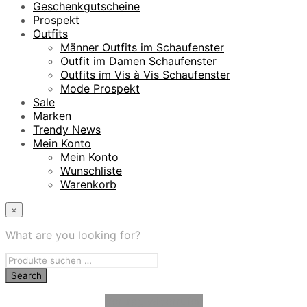
Geschenkgutscheine
Prospekt
Outfits
Männer Outfits im Schaufenster
Outfit im Damen Schaufenster
Outfits im Vis à Vis Schaufenster
Mode Prospekt
Sale
Marken
Trendy News
Mein Konto
Mein Konto
Wunschliste
Warenkorb
×
What are you looking for?
Vertrag widerrufen