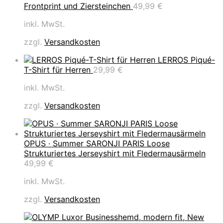
Frontprint und Ziersteinchen
49,99
€
inkl. MwSt.
zzgl.
Versandkosten
LERROS Piqué-
T-Shirt für Herren
29,99
€
inkl. MwSt.
zzgl.
Versandkosten
OPUS · Summer SARONJI PARIS Loose
Strukturiertes Jerseyshirt mit Fledermausärmeln
49,99
€
inkl. MwSt.
zzgl.
Versandkosten