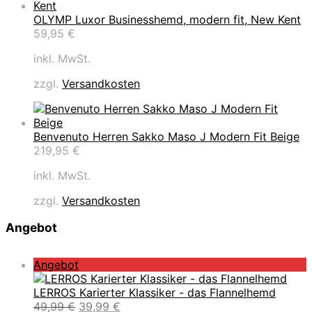
OLYMP Luxor Businesshemd, modern fit, New Kent
59,95
€
inkl. MwSt.
zzgl.
Versandkosten
Benvenuto Herren Sakko Maso J Modern Fit Beige
219,95
€
inkl. MwSt.
zzgl.
Versandkosten
Angebot
P
Angebot
r
o
LERROS Karierter Klassiker - das Flannelhemd
d
U
A
49,99
€
39,99
€