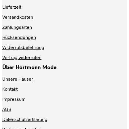
auf
Lieferzeit
der
Produktseite
Versandkosten
gewählt
werden
Zahlungsarten
Rücksendungen
Widerrufsbelehrung
Vertrag widerrufen
Über Hartmann Mode
Unsere Häuser
Kontakt
Impressum
AGB
Datenschutzerklärung