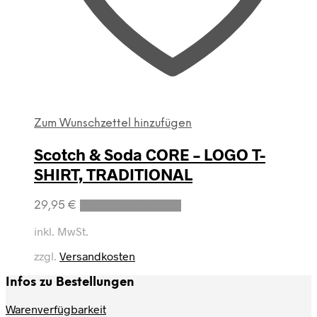
Zum Wunschzettel hinzufügen
Scotch & Soda CORE – LOGO T-
SHIRT, TRADITIONAL
Dieses
29,95
€
Ausführung wählen
Produkt
weist
inkl. MwSt.
mehrere
zzgl.
Versandkosten
Varianten
auf.
Infos zu Bestellungen
Die
Optionen
Warenverfügbarkeit
können