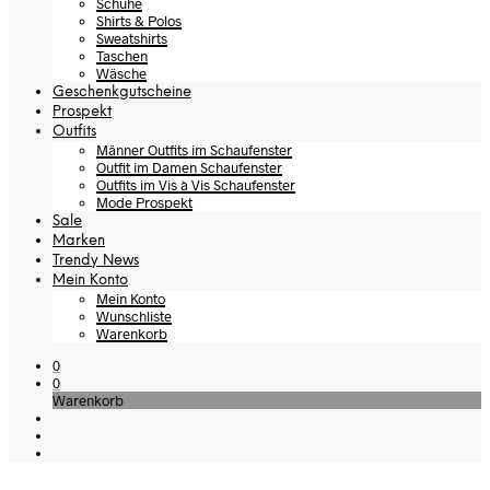
Schuhe
Shirts & Polos
Sweatshirts
Taschen
Wäsche
Geschenkgutscheine
Prospekt
Outfits
Männer Outfits im Schaufenster
Outfit im Damen Schaufenster
Outfits im Vis à Vis Schaufenster
Mode Prospekt
Sale
Marken
Trendy News
Mein Konto
Mein Konto
Wunschliste
Warenkorb
0
0
Warenkorb