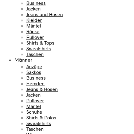
i
:
Business
€
s
7
Jacken
w
9
Jeans und Hosen
a
,
Kleider
r
9
Mäntel
:
5
Röcke
Pullover
1
Shirts & Tops
0
€
Sweatshirts
9
.
Taschen
,
Männer
9
Anzüge
5
Sakkos
Business
€
Hemden
Jeans & Hosen
Jacken
Pullover
Mäntel
Schuhe
Shirts & Polos
Sweatshirts
Taschen