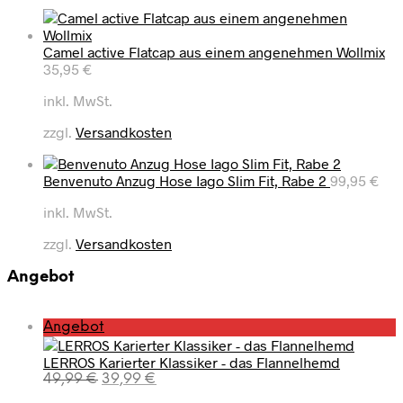
Camel active Flatcap aus einem angenehmen Wollmix
35,95
€
inkl. MwSt.
zzgl.
Versandkosten
Benvenuto Anzug Hose Iago Slim Fit, Rabe 2
99,95
€
inkl. MwSt.
zzgl.
Versandkosten
Angebot
P
Angebot
r
LERROS Karierter Klassiker - das Flannelhemd
o
U
A
49,99
€
39,99
€
d
r
k
u