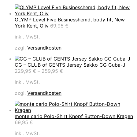
OLYMP Level Five Businesshemd, body fit, New
York Kent, Oliv
69,95
€
inkl. MwSt.
zzgl.
Versandkosten
CG – CLUB of GENTS Jersey Sakko CG Cuba-J
229,95
€
–
259,95
€
inkl. MwSt.
zzgl.
Versandkosten
monte carlo Polo-Shirt Knopf Button-Down Kragen
69,95
€
inkl. MwSt.