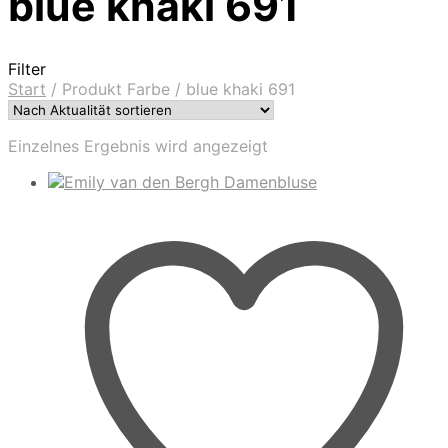
blue khaki 691
Filter
Start
/
Produkt Farbe
/
blue khaki 691
Einzelnes Ergebnis wird angezeigt