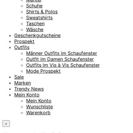
Schuhe
Shirts & Polos
Sweatshirts
Taschen
Wäsche
Geschenkgutscheine
Prospekt
Outfits
Männer Outfits im Schaufenster
Outfit im Damen Schaufenster
Outfits im Vis à Vis Schaufenster
Mode Prospekt
Sale
Marken
Trendy News
Mein Konto
Mein Konto
Wunschliste
Warenkorb
×