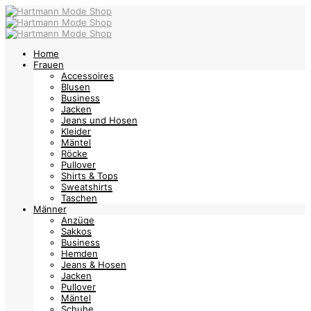
Home
Frauen
Accessoires
Blusen
Business
Jacken
Jeans und Hosen
Kleider
Mäntel
Röcke
Pullover
Shirts & Tops
Sweatshirts
Taschen
Männer
Anzüge
Sakkos
Business
Hemden
Jeans & Hosen
Jacken
Pullover
Mäntel
Schuhe