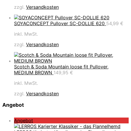
zzgl.
Versandkosten
SOYACONCEPT Pullover SC-DOLLIE 620
54,99
€
inkl. MwSt.
zzgl.
Versandkosten
Scotch & Soda Mountain loose fit Pullover,
MEDIUM BROWN
149,95
€
inkl. MwSt.
zzgl.
Versandkosten
Angebot
P
Angebot
r