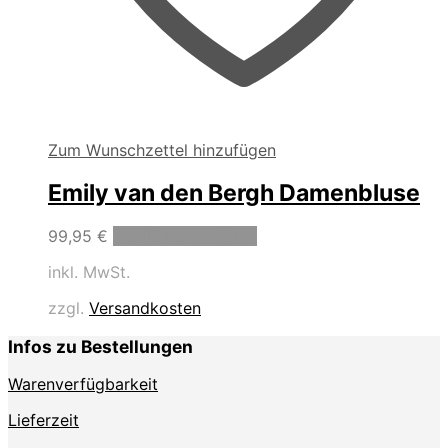
Zum Wunschzettel hinzufügen
Emily van den Bergh Damenbluse
Dieses
99,95
€
Ausführung wählen
Produkt
inkl. MwSt.
weist
mehrere
zzgl.
Versandkosten
Varianten
auf.
Infos zu Bestellungen
Die
Optionen
Warenverfügbarkeit
können
auf
Lieferzeit
der