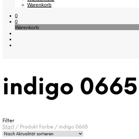
Warenkorb
0
0
Warenkorb
indigo 0665
Filter
Start
/
Produkt Farbe
/
indigo 0665