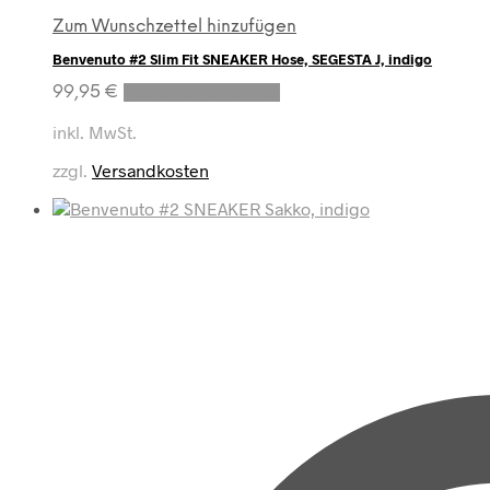
Zum Wunschzettel hinzufügen
Benvenuto #2 Slim Fit SNEAKER Hose, SEGESTA J, indigo
Dieses
99,95
€
Ausführung wählen
Produkt
weist
inkl. MwSt.
mehrere
zzgl.
Versandkosten
Varianten
auf.
Die
Optionen
können
auf
der
Produktseite
gewählt
werden