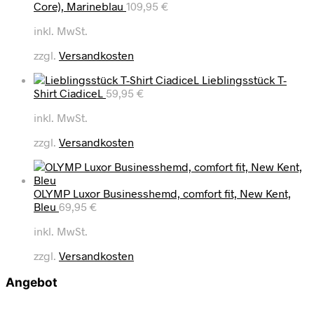
Core), Marineblau
109,95
€
inkl. MwSt.
zzgl.
Versandkosten
Lieblingsstück T-
Shirt CiadiceL
59,95
€
inkl. MwSt.
zzgl.
Versandkosten
OLYMP Luxor Businesshemd, comfort fit, New Kent,
Bleu
69,95
€
inkl. MwSt.
zzgl.
Versandkosten
Angebot