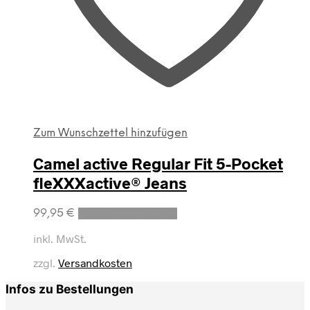
Zum Wunschzettel hinzufügen
Camel active Regular Fit 5-Pocket
fleXXXactive® Jeans
Dieses
99,95
€
Ausführung wählen
Produkt
weist
inkl. MwSt.
mehrere
zzgl.
Versandkosten
Varianten
auf.
Infos zu Bestellungen
Die
Optionen