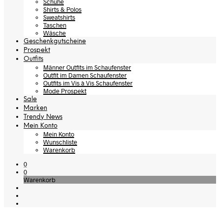
Schuhe
Shirts & Polos
Sweatshirts
Taschen
Wäsche
Geschenkgutscheine
Prospekt
Outfits
Männer Outfits im Schaufenster
Outfit im Damen Schaufenster
Outfits im Vis à Vis Schaufenster
Mode Prospekt
Sale
Marken
Trendy News
Mein Konto
Mein Konto
Wunschliste
Warenkorb
0
0
Warenkorb