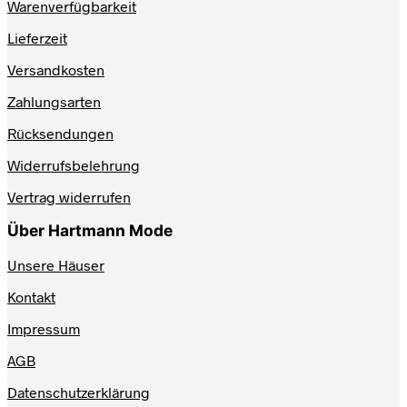
Warenverfügbarkeit
können
auf
Lieferzeit
der
Produktseite
Versandkosten
gewählt
werden
Zahlungsarten
Rücksendungen
Widerrufsbelehrung
Vertrag widerrufen
Über Hartmann Mode
Unsere Häuser
Kontakt
Impressum
AGB
Datenschutzerklärung