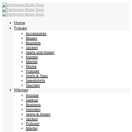
Home
Frauen
Accessoires
Blusen
Business
Jacken
Jeans und Hosen
Kleider
Mäntel
Röcke
Pullover
Shirts & Tops
Sweatshirts
Taschen
Männer
Anzüge
Sakkos
Business
Hemden
Jeans & Hosen
Jacken
Pullover
Mäntel