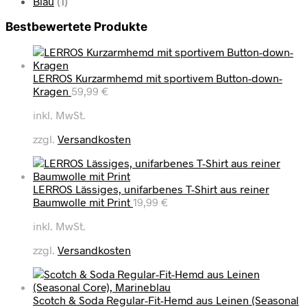
Blau
(1)
Bestbewertete Produkte
LERROS Kurzarmhemd mit sportivem Button-down-
Kragen
59,99
€
inkl. MwSt.
zzgl.
Versandkosten
LERROS Lässiges, unifarbenes T-Shirt aus reiner
Baumwolle mit Print
19,99
€
inkl. MwSt.
zzgl.
Versandkosten
Scotch & Soda Regular-Fit-Hemd aus Leinen (Seasonal