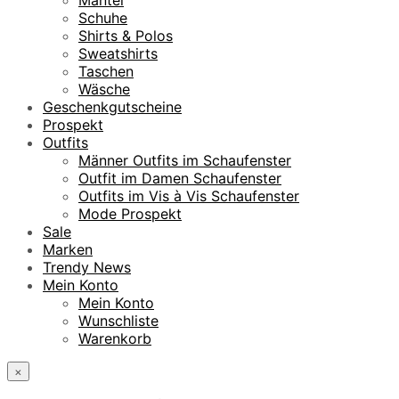
Schuhe
Shirts & Polos
Sweatshirts
Taschen
Wäsche
Geschenkgutscheine
Prospekt
Outfits
Männer Outfits im Schaufenster
Outfit im Damen Schaufenster
Outfits im Vis à Vis Schaufenster
Mode Prospekt
Sale
Marken
Trendy News
Mein Konto
Mein Konto
Wunschliste
Warenkorb
×