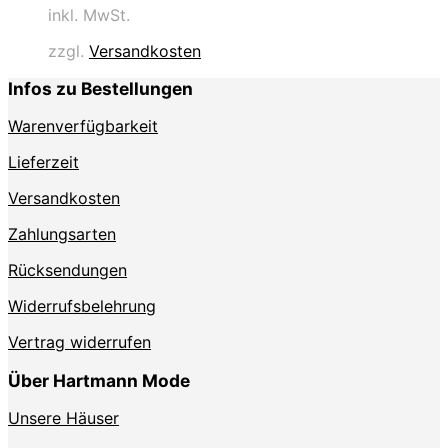
inkl. MwSt.
weist
mehrere
zzgl.
Versandkosten
Varianten
auf.
Infos zu Bestellungen
Die
Optionen
Warenverfügbarkeit
können
auf
Lieferzeit
der
Produktseite
Versandkosten
gewählt
Zahlungsarten
werden
Rücksendungen
Widerrufsbelehrung
Vertrag widerrufen
Über Hartmann Mode
Unsere Häuser