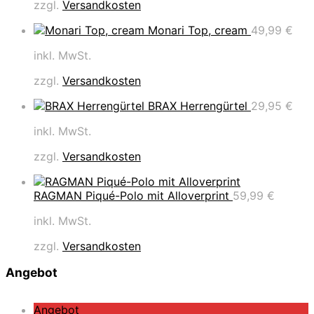
zzgl.
Versandkosten
Monari Top, cream
49,99
€
inkl. MwSt.
zzgl.
Versandkosten
BRAX Herrengürtel
29,95
€
inkl. MwSt.
zzgl.
Versandkosten
RAGMAN Piqué-Polo mit Alloverprint
59,99
€
inkl. MwSt.
zzgl.
Versandkosten
Angebot
P
Angebot