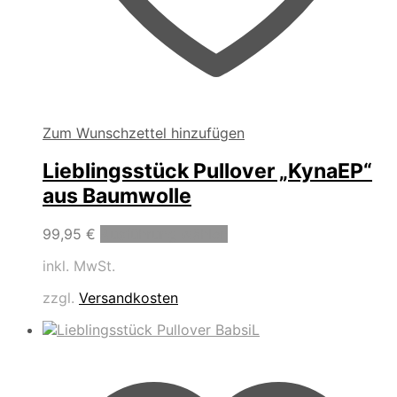
Zum Wunschzettel hinzufügen
Lieblingsstück Pullover „KynaEP“
aus Baumwolle
Dieses
99,95
€
Ausführung wählen
Produkt
inkl. MwSt.
weist
mehrere
zzgl.
Versandkosten
Varianten
auf.
Die
Optionen
können
auf