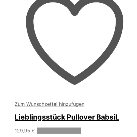
der
Produktseite
gewählt
werden
Zum Wunschzettel hinzufügen
Lieblingsstück Pullover BabsiL
Dieses
129,95
€
Ausführung wählen
Produkt