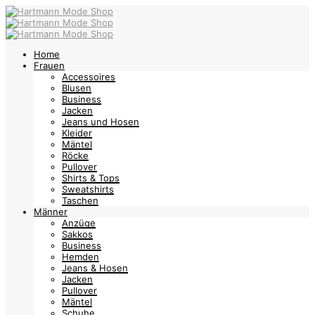
Home
Frauen
Accessoires
Blusen
Business
Jacken
Jeans und Hosen
Kleider
Mäntel
Röcke
Pullover
Shirts & Tops
Sweatshirts
Taschen
Männer
Anzüge
Sakkos
Business
Hemden
Jeans & Hosen
Jacken
Pullover
Mäntel
Schuhe