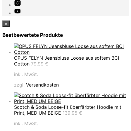
×
Bestbewertete Produkte
OPUS FELYN Jeansbluse Loose aus softem BCI
Cotton
79,99
€
inkl. MwSt.
zzgl.
Versandkosten
Scotch & Soda Loose-fit überfärbter Hoodie mit
Print, MEDIUM BEIGE
139,95
€
inkl. MwSt.