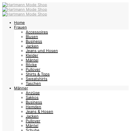
Home
Frauen
Accessoires
Blusen
Business
Jacken
Jeans und Hosen
Kleider
Mäntel
Röcke
Pullover
Shirts & Tops
Sweatshirts
Taschen
Männer
Anzüge
Sakkos
Business
Hemden
Jeans & Hosen
Jacken
Pullover
Mäntel
Schuhe