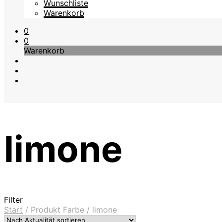
Wunschliste
Warenkorb
0
0
Warenkorb
limone
Filter
Start
/
Produkt Farbe
/
limone