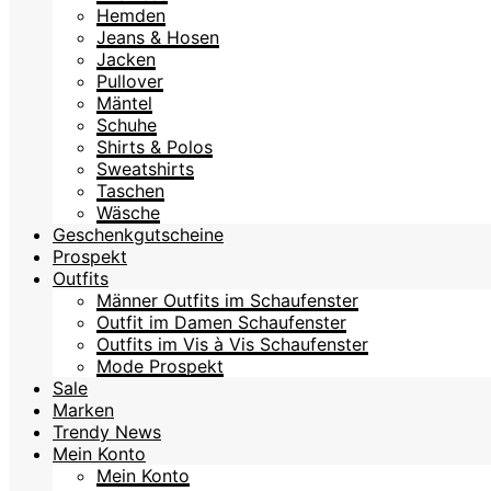
Hemden
Jeans & Hosen
Jacken
Pullover
Mäntel
Schuhe
Shirts & Polos
Sweatshirts
Taschen
Wäsche
Geschenkgutscheine
Prospekt
Outfits
Männer Outfits im Schaufenster
Outfit im Damen Schaufenster
Outfits im Vis à Vis Schaufenster
Mode Prospekt
Sale
Marken
Trendy News
Mein Konto
Mein Konto