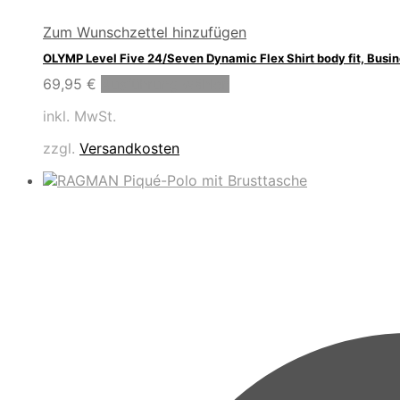
Zum Wunschzettel hinzufügen
OLYMP Level Five 24/Seven Dynamic Flex Shirt body fit, Bus
Dieses
69,95
€
Ausführung wählen
Produkt
inkl. MwSt.
weist
mehrere
zzgl.
Versandkosten
Varianten
auf.
Die
Optionen
können
auf
der
Produktseite
gewählt
werden