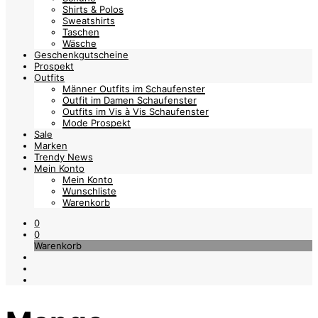
Shirts & Polos
Sweatshirts
Taschen
Wäsche
Geschenkgutscheine
Prospekt
Outfits
Männer Outfits im Schaufenster
Outfit im Damen Schaufenster
Outfits im Vis à Vis Schaufenster
Mode Prospekt
Sale
Marken
Trendy News
Mein Konto
Mein Konto
Wunschliste
Warenkorb
0
0
Warenkorb