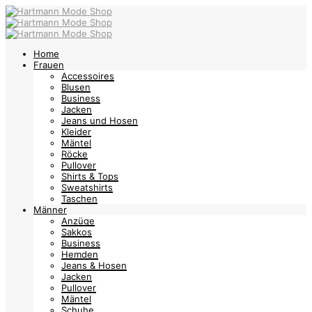
Home
Frauen
Accessoires
Blusen
Business
Jacken
Jeans und Hosen
Kleider
Mäntel
Röcke
Pullover
Shirts & Tops
Sweatshirts
Taschen
Männer
Anzüge
Sakkos
Business
Hemden
Jeans & Hosen
Jacken
Pullover
Mäntel
Schuhe