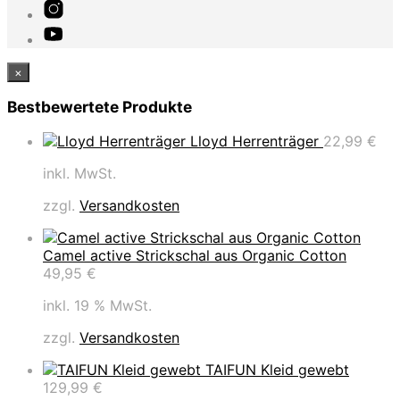
×
Bestbewertete Produkte
Lloyd Herrenträger
22,99
€
inkl. MwSt.
zzgl.
Versandkosten
Camel active Strickschal aus Organic Cotton
49,95
€
inkl. 19 % MwSt.
zzgl.
Versandkosten
TAIFUN Kleid gewebt
129,99
€