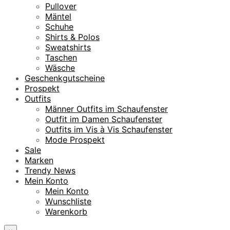
€
Pullover
Mäntel
Schuhe
Shirts & Polos
Sweatshirts
Taschen
Wäsche
Geschenkgutscheine
Prospekt
Outfits
Männer Outfits im Schaufenster
Outfit im Damen Schaufenster
Outfits im Vis à Vis Schaufenster
Mode Prospekt
Sale
Marken
Trendy News
Mein Konto
Mein Konto
Wunschliste
Warenkorb