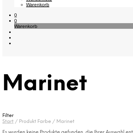
Warenkorb
0
0
Warenkorb
Marinet
Filter
Start
/
Produkt Farbe
/
Marinet
Es wurden keine Produkte gefunden, die Ihrer Auswahl en