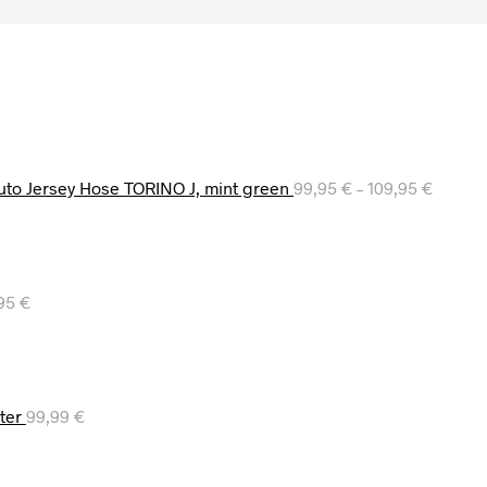
to Jersey Hose TORINO J, mint green
99,95
€
–
109,95
€
,95
€
ter
99,99
€