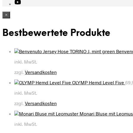
×
Bestbewertete Produkte
Benvenu
inkl. MwSt.
zzgl.
Versandkosten
OLYMP Hemd Level Five
69
inkl. MwSt.
zzgl.
Versandkosten
Monari Bluse mit Leomus
inkl. MwSt.