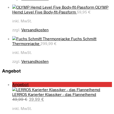
OLYMP
Hemd Level Five Body-fit-Passform
59,95
€
inkl. MwSt.
zzgl.
Versandkosten
Fuchs Schmitt
Thermorejacke
299,99
€
inkl. MwSt.
zzgl.
Versandkosten
Angebot
P
Angebot
r
LERROS Karierter Klassiker - das Flannelhemd
o
U
A
49,99
€
39,99
€
d
r
k
u
inkl. MwSt.
s
t
k