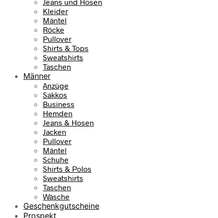
Jeans und Hosen
w
9
Kleider
a
,
Mäntel
r
9
Röcke
:
5
Pullover
1
Shirts & Tops
0
€
Sweatshirts
9
.
Taschen
,
Männer
9
Anzüge
5
Sakkos
Business
€
Hemden
Jeans & Hosen
Jacken
Pullover
Mäntel
Schuhe
Shirts & Polos
Sweatshirts
Taschen
Wäsche
Geschenkgutscheine
Prospekt