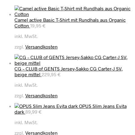
Camel active Basic T-Shirt mit Rundhals aus Organic
Cotton
19,95
€
inkl. MwSt.
zzgl.
Versandkosten
CG – CLUB of GENTS Jersey-Sakko CG Carter-J SV,
beige mittel
229,95
€
inkl. MwSt.
zzgl.
Versandkosten
OPUS Slim Jeans Evita
dark
89,99
€
inkl. MwSt.
zzgl.
Versandkosten