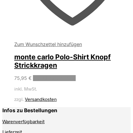
Zum Wunschzettel hinzufügen
monte carlo Polo-Shirt Knopf
Strickkragen
Dieses
75,95
€
Ausführung wählen
Produkt
inkl. MwSt.
weist
mehrere
zzgl.
Versandkosten
Varianten
auf.
Infos zu Bestellungen
Die
Optionen
Warenverfügbarkeit
können
auf
Lieferzeit