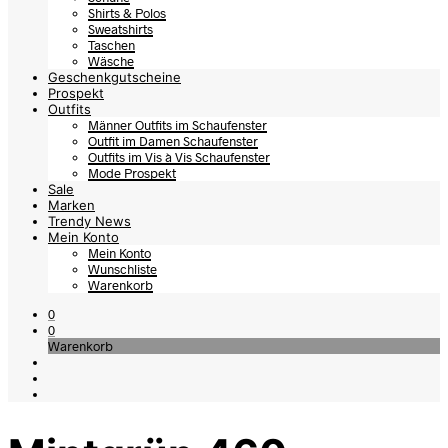
Shirts & Polos
Sweatshirts
Taschen
Wäsche
Geschenkgutscheine
Prospekt
Outfits
Männer Outfits im Schaufenster
Outfit im Damen Schaufenster
Outfits im Vis à Vis Schaufenster
Mode Prospekt
Sale
Marken
Trendy News
Mein Konto
Mein Konto
Wunschliste
Warenkorb
0
0
Warenkorb