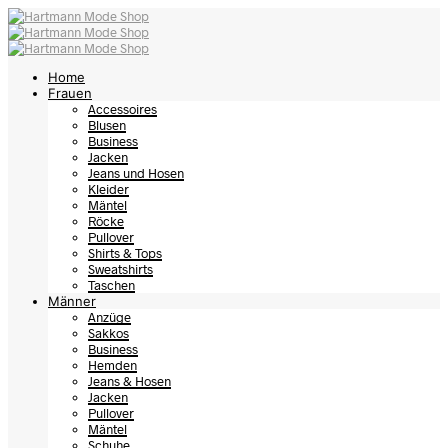
Home
Frauen
Accessoires
Blusen
Business
Jacken
Jeans und Hosen
Kleider
Mäntel
Röcke
Pullover
Shirts & Tops
Sweatshirts
Taschen
Männer
Anzüge
Sakkos
Business
Hemden
Jeans & Hosen
Jacken
Pullover
Mäntel
Schuhe