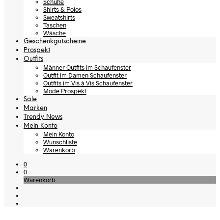
Schuhe
Shirts & Polos
Sweatshirts
Taschen
Wäsche
Geschenkgutscheine
Prospekt
Outfits
Männer Outfits im Schaufenster
Outfit im Damen Schaufenster
Outfits im Vis à Vis Schaufenster
Mode Prospekt
Sale
Marken
Trendy News
Mein Konto
Mein Konto
Wunschliste
Warenkorb
0
0
Warenkorb