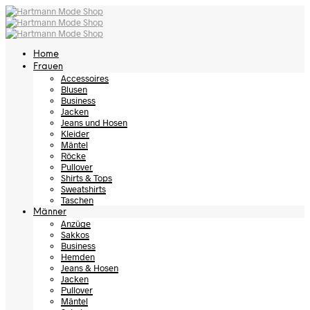
Home
Frauen
Accessoires
Blusen
Business
Jacken
Jeans und Hosen
Kleider
Mäntel
Röcke
Pullover
Shirts & Tops
Sweatshirts
Taschen
Männer
Anzüge
Sakkos
Business
Hemden
Jeans & Hosen
Jacken
Pullover
Mäntel