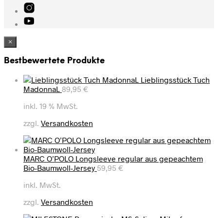
×
Bestbewertete Produkte
Lieblingsstück Tuch
MadonnaL
89,95
€
inkl. 19 % MwSt.
zzgl.
Versandkosten
MARC O’POLO Longsleeve regular aus gepeachtem
Bio-Baumwoll-Jersey
59,95
€
inkl. MwSt.
zzgl.
Versandkosten