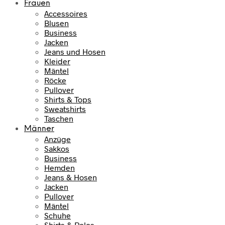
Frauen
h
e
Accessoires
e
i
Blusen
r
s
Business
P
i
Jacken
r
s
Jeans und Hosen
e
t
Kleider
i
:
Mäntel
s
7
Röcke
w
9
Pullover
Shirts & Tops
a
,
Sweatshirts
r
9
Taschen
:
5
Männer
1
Anzüge
0
€
Sakkos
9
.
Business
,
Hemden
9
Jeans & Hosen
5
Jacken
Pullover
€
Mäntel
Schuhe
Shirts & Polos