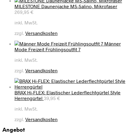
MILESTONE Daunenjacke MS-Salino, Mikrofaser
269,95
€
inkl. MwSt.
zzgl.
Versandkosten
Männer
Mode Freizeit Frühlingsoutfit 7
inkl. MwSt.
zzgl.
Versandkosten
BRAX Hi-FLEX: Elastischer Lederflechtgürtel Style
Herrengürtel
39,95
€
inkl. MwSt.
zzgl.
Versandkosten
Angebot