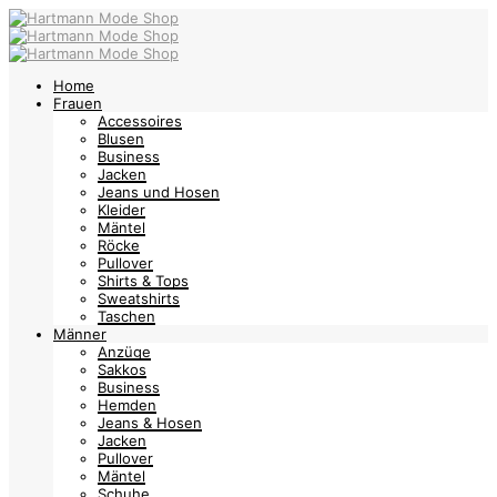
Home
Frauen
Accessoires
Blusen
Business
Jacken
Jeans und Hosen
Kleider
Mäntel
Röcke
Pullover
Shirts & Tops
Sweatshirts
Taschen
Männer
Anzüge
Sakkos
Business
Hemden
Jeans & Hosen
Jacken
Pullover
Mäntel
Schuhe