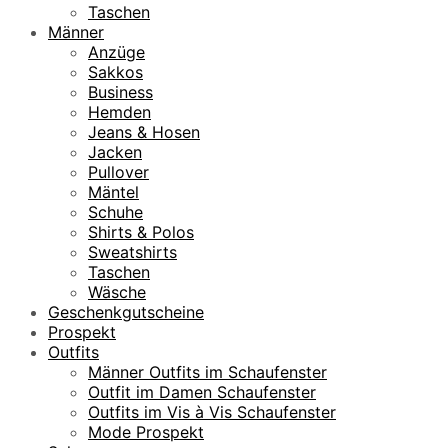
:
5
Taschen
1
Männer
0
€
Anzüge
9
.
Sakkos
,
Business
9
Hemden
5
Jeans & Hosen
Jacken
€
Pullover
Mäntel
Schuhe
Shirts & Polos
Sweatshirts
Taschen
Wäsche
Geschenkgutscheine
Prospekt
Outfits
Männer Outfits im Schaufenster
Outfit im Damen Schaufenster
Outfits im Vis à Vis Schaufenster
Mode Prospekt