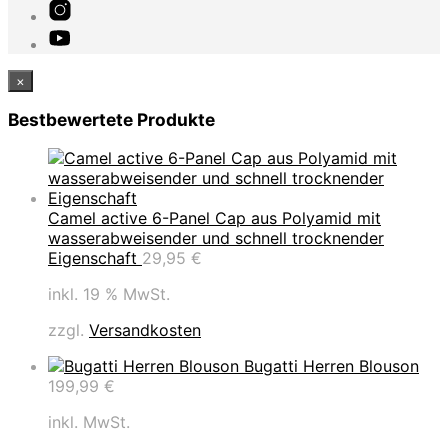
×
Bestbewertete Produkte
Camel active 6-Panel Cap aus Polyamid mit
wasserabweisender und schnell trocknender
Eigenschaft
29,95
€
inkl. 19 % MwSt.
zzgl.
Versandkosten
Bugatti Herren Blouson
199,99
€
inkl. MwSt.