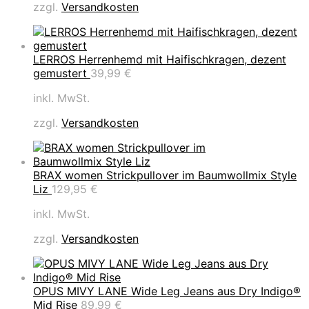
zzgl.
Versandkosten
LERROS Herrenhemd mit Haifischkragen, dezent
gemustert
39,99
€
inkl. MwSt.
zzgl.
Versandkosten
BRAX women Strickpullover im Baumwollmix Style
Liz
129,95
€
inkl. MwSt.
zzgl.
Versandkosten
OPUS MIVY LANE Wide Leg Jeans aus Dry Indigo®
Mid Rise
89,99
€