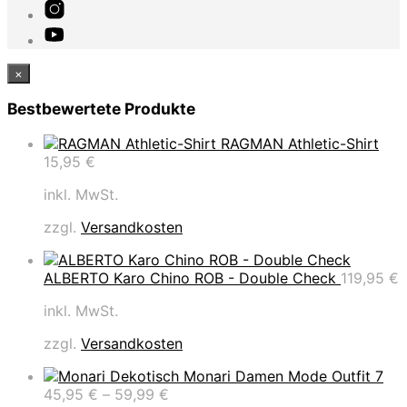
×
Bestbewertete Produkte
RAGMAN Athletic-Shirt
15,95
€
inkl. MwSt.
zzgl.
Versandkosten
ALBERTO Karo Chino ROB - Double Check
119,95
€
inkl. MwSt.
zzgl.
Versandkosten
Monari Damen Mode Outfit 7
45,95
€
–
59,99
€