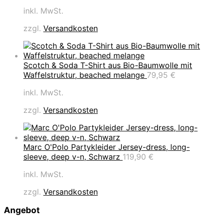
inkl. MwSt.
zzgl.
Versandkosten
Scotch & Soda T-Shirt aus Bio-Baumwolle mit
Waffelstruktur, beached melange
79,95
€
inkl. MwSt.
zzgl.
Versandkosten
Marc O'Polo Partykleider Jersey-dress, long-
sleeve, deep v-n, Schwarz
119,90
€
inkl. MwSt.
zzgl.
Versandkosten
Angebot