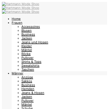
Home
Frauen
Accessoires
Blusen
Business
Jacken
Jeans und Hosen
Kleider
Mäntel
Röcke
Pullover
Shirts & Tops
Sweatshirts
Taschen
Männer
Anzüge
Sakkos
Business
Hemden
Jeans & Hosen
Jacken
Pullover
Mäntel
Schuhe