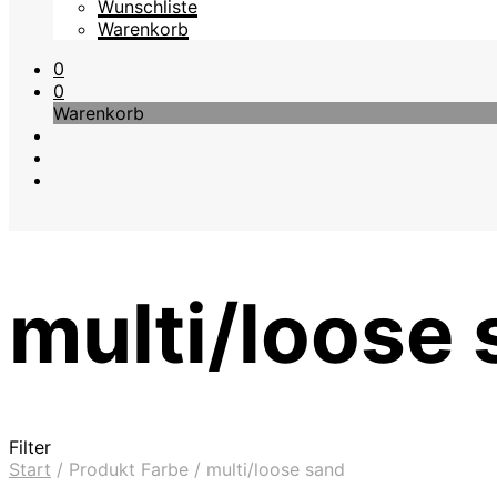
Wunschliste
Warenkorb
0
0
Warenkorb
multi/loose
Filter
Start
/
Produkt Farbe
/
multi/loose sand