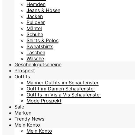
Hemden
Jeans & Hosen
Jacken
Pullover
Mäntel
Schuhe
Shirts & Polos
Sweatshirts
Taschen
Wäsche
Geschenkgutscheine
Prospekt
Outfits
Männer Outfits im Schaufenster
Outfit im Damen Schaufenster
Outfits im Vis à Vis Schaufenster
Mode Prospekt
Sale
Marken
Trendy News
Mein Konto
Mein Konto