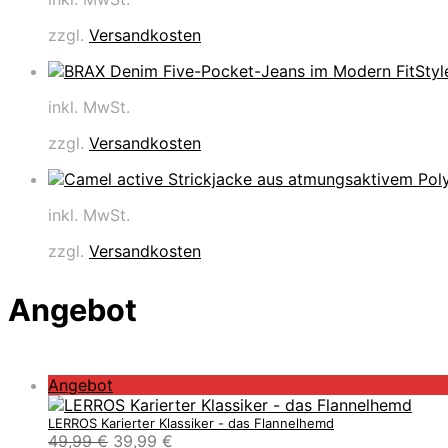
zzgl.
Versandkosten
inkl. MwSt.
zzgl.
Versandkosten
inkl. MwSt.
zzgl.
Versandkosten
Angebot
P
Angebot
r
o
LERROS Karierter Klassiker - das Flannelhemd
U
A
49,99
€
39,99
€
d