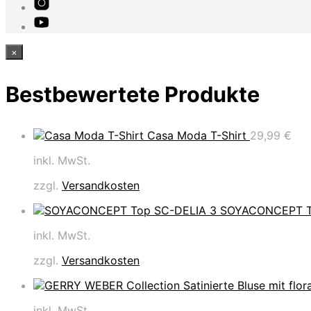
×
Bestbewertete Produkte
Casa Moda T-Shirt
29,99
€
inkl. MwSt.
zzgl.
Versandkosten
SOYACONCEPT T
inkl. MwSt.
zzgl.
Versandkosten
inkl. MwSt.