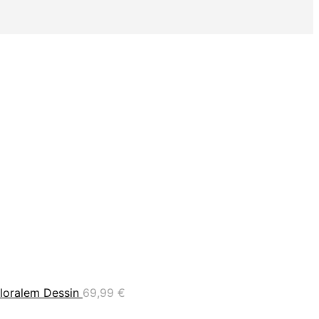
loralem Dessin
69,99
€