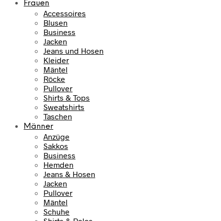
Frauen
h
e
Accessoires
e
i
Blusen
r
s
Business
P
i
Jacken
r
s
Jeans und Hosen
e
t
Kleider
i
:
Mäntel
s
7
Röcke
w
9
Pullover
Shirts & Tops
a
,
Sweatshirts
r
9
Taschen
:
5
Männer
1
Anzüge
0
€
Sakkos
9
.
Business
,
Hemden
9
Jeans & Hosen
5
Jacken
Pullover
€
Mäntel
Schuhe
Shirts & Polos