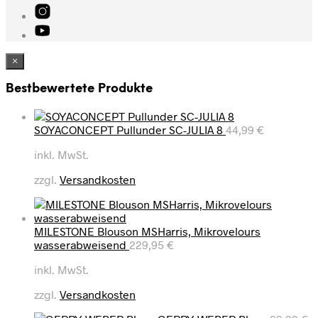
×
Bestbewertete Produkte
SOYACONCEPT Pullunder SC-JULIA 8
44,99
€
inkl. MwSt.
zzgl.
Versandkosten
MILESTONE Blouson MSHarris, Mikrovelours
wasserabweisend
229,95
€
inkl. MwSt.
zzgl.
Versandkosten