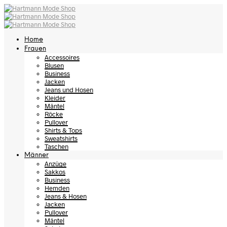
Home
Frauen
Accessoires
Blusen
Business
Jacken
Jeans und Hosen
Kleider
Mäntel
Röcke
Pullover
Shirts & Tops
Sweatshirts
Taschen
Männer
Anzüge
Sakkos
Business
Hemden
Jeans & Hosen
Jacken
Pullover
Mäntel