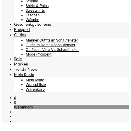
Schuhe
Shirts & Polos
Sweatshirts
Taschen
Wäsche
Geschenkgutscheine
Prospekt
Outfits
Männer Outfits im Schaufenster
Outfit im Damen Schaufenster
Outfits im Vis à Vis Schaufenster
Mode Prospekt
Sale
Marken
Trendy News
Mein Konto
Mein Konto
Wunschliste
Warenkorb
0
0
Warenkorb