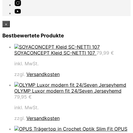
×
Bestbewertete Produkte
SOYACONCEPT Kleid SC-NETTI 107
79,99
€
inkl. MwSt.
zzgl.
Versandkosten
OLYMP Luxor modern fit 24/Seven Jerseyhemd
79,95
€
inkl. MwSt.
zzgl.
Versandkosten
OPUS