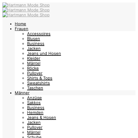
Home
Frauen
Accessoires
Blusen
Business
Jacken
Jeans und Hosen
Kleider
Mäntel
Röcke
Pullover
Shirts & Tops
Sweatshirts
Taschen
Männer
Anzüge
Sakkos
Business
Hemden
Jeans & Hosen
Jacken
Pullover
Mäntel
Schuhe