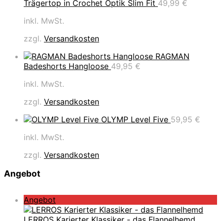
Trägertop in Crochet Optik Slim Fit
49,99
€
inkl. MwSt.
zzgl.
Versandkosten
RAGMAN
Badeshorts Hangloose
49,95
€
inkl. MwSt.
zzgl.
Versandkosten
OLYMP Level Five
59,95
€
inkl. MwSt.
zzgl.
Versandkosten
Angebot
P
Angebot
r
o
LERROS Karierter Klassiker - das Flannelhemd