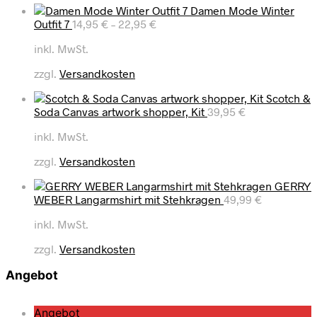
Damen Mode Winter
Outfit 7
14,95
€
–
22,95
€
inkl. MwSt.
zzgl.
Versandkosten
Scotch &
Soda Canvas artwork shopper, Kit
39,95
€
inkl. MwSt.
zzgl.
Versandkosten
GERRY
WEBER Langarmshirt mit Stehkragen
49,99
€
inkl. MwSt.
zzgl.
Versandkosten
Angebot
P
Angebot