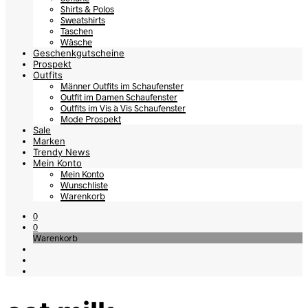
Shirts & Polos
Sweatshirts
Taschen
Wäsche
Geschenkgutscheine
Prospekt
Outfits
Männer Outfits im Schaufenster
Outfit im Damen Schaufenster
Outfits im Vis à Vis Schaufenster
Mode Prospekt
Sale
Marken
Trendy News
Mein Konto
Mein Konto
Wunschliste
Warenkorb
0
0
Warenkorb