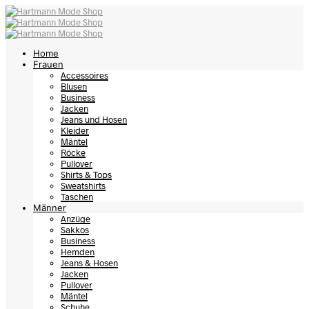
Home
Frauen
Accessoires
Blusen
Business
Jacken
Jeans und Hosen
Kleider
Mäntel
Röcke
Pullover
Shirts & Tops
Sweatshirts
Taschen
Männer
Anzüge
Sakkos
Business
Hemden
Jeans & Hosen
Jacken
Pullover
Mäntel
Schuhe