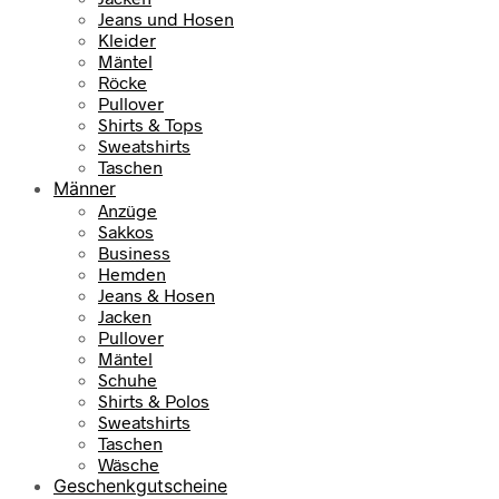
Jeans und Hosen
r
s
Kleider
e
t
Mäntel
i
:
Röcke
s
7
Pullover
w
9
Shirts & Tops
a
,
Sweatshirts
r
9
Taschen
:
5
Männer
1
Anzüge
0
€
Sakkos
9
.
Business
,
Hemden
9
Jeans & Hosen
5
Jacken
Pullover
€
Mäntel
Schuhe
Shirts & Polos
Sweatshirts
Taschen
Wäsche
Geschenkgutscheine