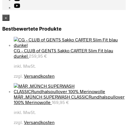
×
Bestbewertete Produkte
CG - CLUB of GENTS Sakko CARTER Slim Fit blau
dunkel
259,95
€
inkl. MwSt.
zzgl.
Versandkosten
MÄR .MÜNCH SUPERWASH CLASSICRundhalspullover
100% Merinowolle
169,95
€
inkl. MwSt.
zzgl.
Versandkosten