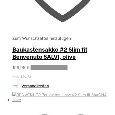
Zum Wunschzettel hinzufügen
Baukastensakko #2 Slim fit
Benvenuto SALVI, olive
Dieses
199,95
€
Ausführung wählen
Produkt
inkl. MwSt.
weist
mehrere
zzgl.
Versandkosten
Varianten
auf.
Die
Optionen
können
auf