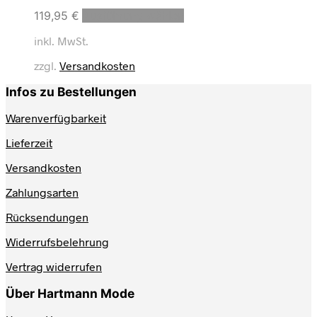
Dieses
119,95
€
Ausführung wählen
Produkt
inkl. MwSt.
weist
mehrere
zzgl.
Versandkosten
Varianten
auf.
Infos zu Bestellungen
Die
Optionen
Warenverfügbarkeit
können
auf
Lieferzeit
der
Produktseite
Versandkosten
gewählt
werden
Zahlungsarten
Rücksendungen
Widerrufsbelehrung
Vertrag widerrufen
Über Hartmann Mode