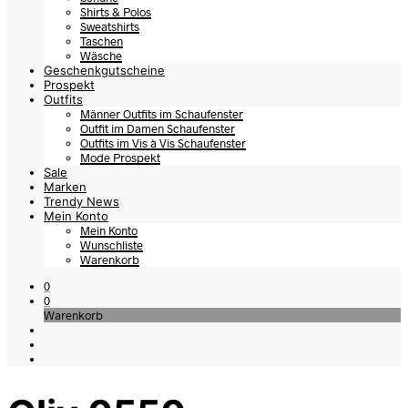
Shirts & Polos
Sweatshirts
Taschen
Wäsche
Geschenkgutscheine
Prospekt
Outfits
Männer Outfits im Schaufenster
Outfit im Damen Schaufenster
Outfits im Vis à Vis Schaufenster
Mode Prospekt
Sale
Marken
Trendy News
Mein Konto
Mein Konto
Wunschliste
Warenkorb
0
0
Warenkorb