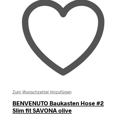
der
Produktseite
gewählt
werden
Zum Wunschzettel hinzufügen
BENVENUTO Baukasten Hose #2
Slim fit SAVONA olive