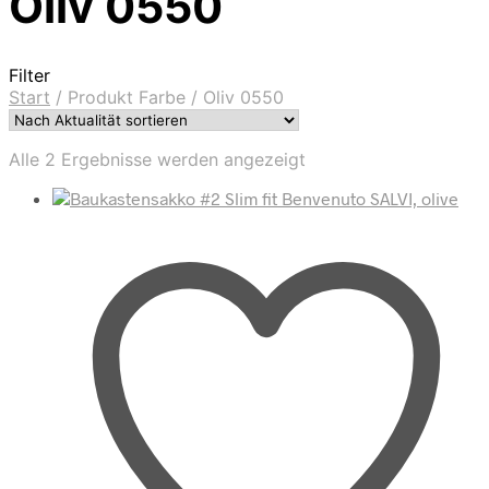
Oliv 0550
Filter
Start
/
Produkt Farbe
/
Oliv 0550
Nach
Alle 2 Ergebnisse werden angezeigt
Aktualität
sortiert