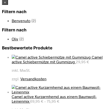
×
Filtern nach
Benvenuto
(2)
Filtern nach
Oliv
(2)
Bestbewertete Produkte
Camel
active Schiebermütze mit Gummizug
29,95
€
inkl. MwSt.
zzgl.
Versandkosten
Camel active Kurzarmhemd aus einem Baumwoll-
Leinenmix
69,95
€
–
75,95
€