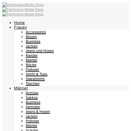
Home
Frauen
Accessoires
Blusen
Business
Jacken
Jeans und Hosen
Kleider
Mäntel
Röcke
Pullover
Shirts & Tops
Sweatshirts
Taschen
Männer
Anzüge
Sakkos
Business
Hemden
Jeans & Hosen
Jacken
Pullover
Mäntel
Schuhe