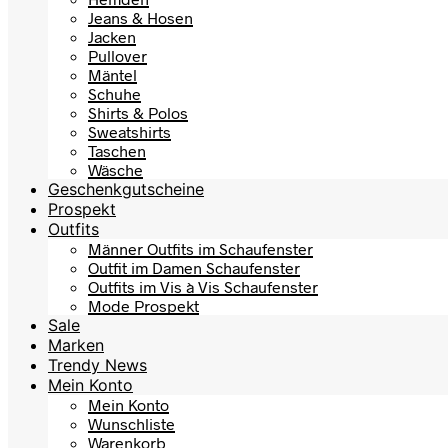
Jeans & Hosen
Jacken
Pullover
Mäntel
Schuhe
Shirts & Polos
Sweatshirts
Taschen
Wäsche
Geschenkgutscheine
Prospekt
Outfits
Männer Outfits im Schaufenster
Outfit im Damen Schaufenster
Outfits im Vis à Vis Schaufenster
Mode Prospekt
Sale
Marken
Trendy News
Mein Konto
Mein Konto
Wunschliste
Warenkorb