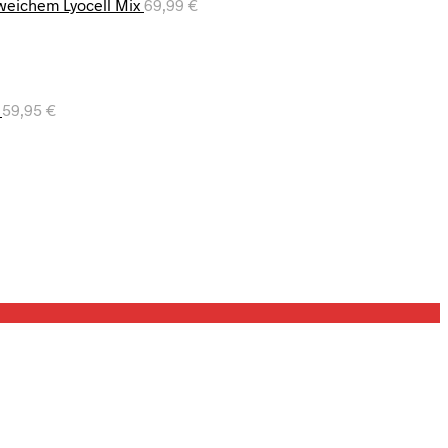
eichem Lyocell Mix
69,99
€
59,95
€