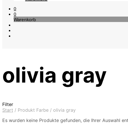
0
0
Warenkorb
olivia gray
Filter
Start
/
Produkt Farbe
/
olivia gray
Es wurden keine Produkte gefunden, die Ihrer Auswahl en