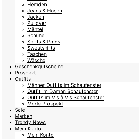
Hemden
Jeans & Hosen
Jacken
Pullover
Mäntel
Schuhe
Shirts & Polos
Sweatshirts
Taschen
Wäsche
Geschenkgutscheine
Prospekt
Outfits
Männer Outfits im Schaufenster
Outfit im Damen Schaufenster
Outfits im Vis à Vis Schaufenster
Mode Prospekt
Sale
Marken
Trendy News
Mein Konto
Mein Konto