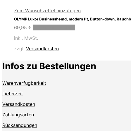
Zum Wunschzettel hinzufügen
OLYMP Luxor Businesshemd, modern fit, Button-down, Rauchb
Dieses
69,95
€
Ausführung wählen
Produkt
inkl. MwSt.
weist
mehrere
zzgl.
Versandkosten
Varianten
auf.
Die
Infos zu Bestellungen
Optionen
können
auf
Warenverfügbarkeit
der
Produktseite
Lieferzeit
gewählt
werden
Versandkosten
Zahlungsarten
Rücksendungen