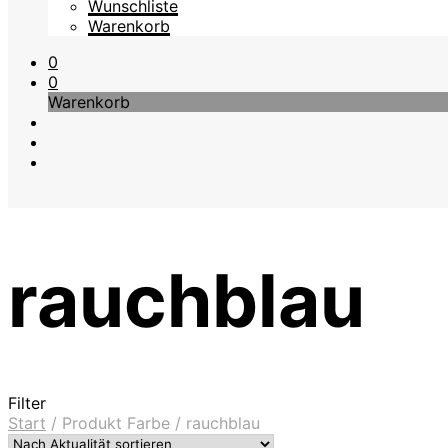
Wunschliste
Warenkorb
0
0
Warenkorb
rauchblau
Filter
Start
/
Produkt Farbe
/
rauchblau