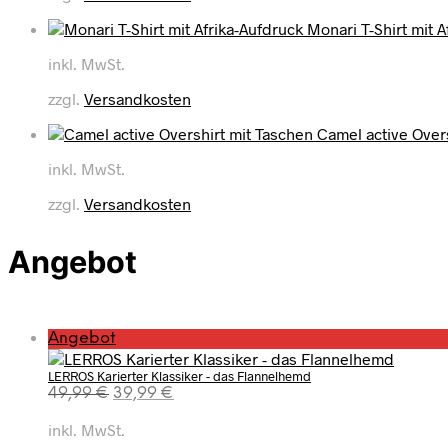
Monari T-Shirt mit A
inkl. MwSt.
zzgl.
Versandkosten
Camel active Over
inkl. MwSt.
zzgl.
Versandkosten
Angebot
P
Angebot
r
LERROS Karierter Klassiker - das Flannelhemd
o
U
A
49,99
€
39,99
€
d
r
k
u
inkl. MwSt.
s
t
k