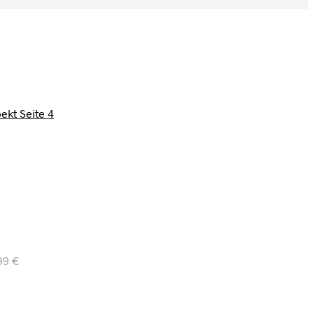
kt Seite 4
,99
€