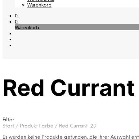
Warenkorb
0
0
Warenkorb
Red Currant
Filter
Start
/
Produkt Farbe
/
Red Currant 29
Es wurden keine Produkte gefunden, die Ihrer Auswahl en