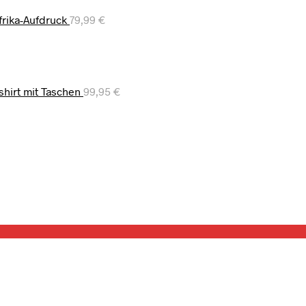
frika-Aufdruck
79,99
€
shirt mit Taschen
99,95
€