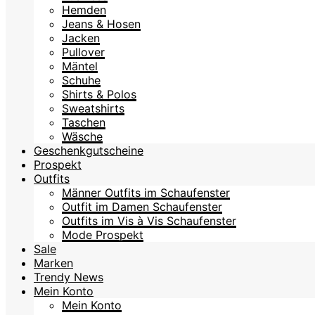
Hemden
Jeans & Hosen
Jacken
Pullover
Mäntel
Schuhe
Shirts & Polos
Sweatshirts
Taschen
Wäsche
Geschenkgutscheine
Prospekt
Outfits
Männer Outfits im Schaufenster
Outfit im Damen Schaufenster
Outfits im Vis à Vis Schaufenster
Mode Prospekt
Sale
Marken
Trendy News
Mein Konto
Mein Konto