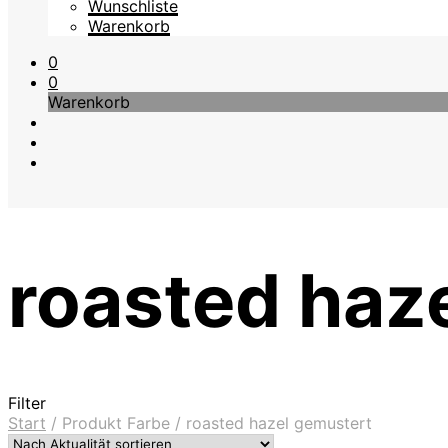
Wunschliste
Warenkorb
0
0
Warenkorb
roasted haz
Filter
Start
/
Produkt Farbe
/
roasted hazel gemustert