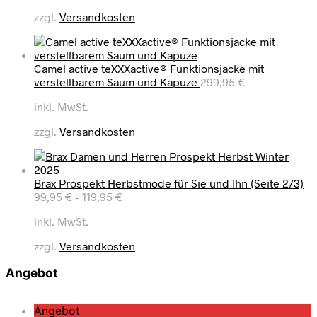
zzgl.
Versandkosten
Camel active teXXXactive® Funktionsjacke mit
verstellbarem Saum und Kapuze
299,95
€
inkl. MwSt.
zzgl.
Versandkosten
Brax Prospekt Herbstmode für Sie und Ihn (Seite 2/3)
99,95
€
–
119,95
€
inkl. MwSt.
zzgl.
Versandkosten
Angebot
P
Angebot