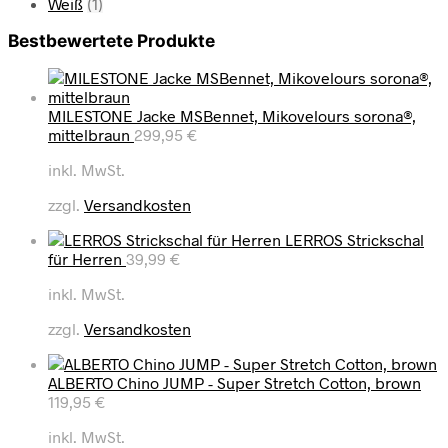
Weiß
(1)
Bestbewertete Produkte
MILESTONE Jacke MSBennet, Mikovelours sorona®,
mittelbraun
299,95
€
inkl. MwSt.
zzgl.
Versandkosten
LERROS Strickschal
für Herren
39,99
€
inkl. MwSt.
zzgl.
Versandkosten
ALBERTO Chino JUMP - Super Stretch Cotton, brown
119,95
€
inkl. MwSt.