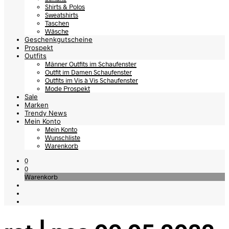
Shirts & Polos
Sweatshirts
Taschen
Wäsche
Geschenkgutscheine
Prospekt
Outfits
Männer Outfits im Schaufenster
Outfit im Damen Schaufenster
Outfits im Vis à Vis Schaufenster
Mode Prospekt
Sale
Marken
Trendy News
Mein Konto
Mein Konto
Wunschliste
Warenkorb
0
0
Warenkorb