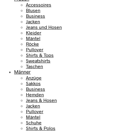
9
Accessoires
r
s
9
Blusen
e
t
Business
i
:
Jacken
€
s
7
Jeans und Hosen
w
9
Kleider
a
,
Mäntel
r
9
Röcke
:
5
Pullover
1
Shirts & Tops
0
€
Sweatshirts
9
.
Taschen
,
Männer
9
Anzüge
5
Sakkos
Business
€
Hemden
Jeans & Hosen
Jacken
Pullover
Mäntel
Schuhe
Shirts & Polos