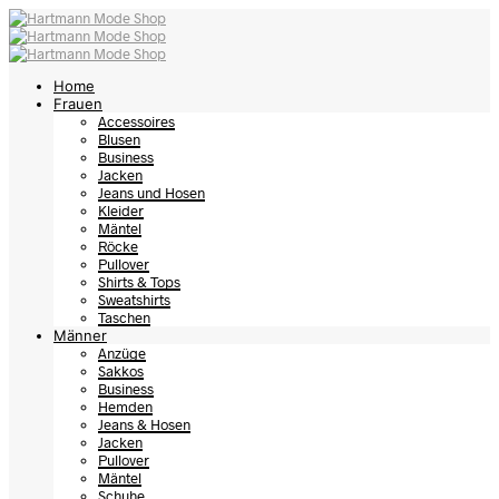
Home
Frauen
Accessoires
Blusen
Business
Jacken
Jeans und Hosen
Kleider
Mäntel
Röcke
Pullover
Shirts & Tops
Sweatshirts
Taschen
Männer
Anzüge
Sakkos
Business
Hemden
Jeans & Hosen
Jacken
Pullover
Mäntel
Schuhe