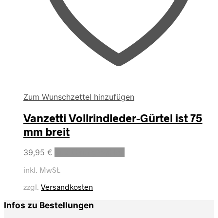
Zum Wunschzettel hinzufügen
Vanzetti Vollrindleder-Gürtel ist 75
mm breit
Dieses
39,95
€
Ausführung wählen
Produkt
inkl. MwSt.
weist
mehrere
zzgl.
Versandkosten
Varianten
auf.
Infos zu Bestellungen
Die
Optionen