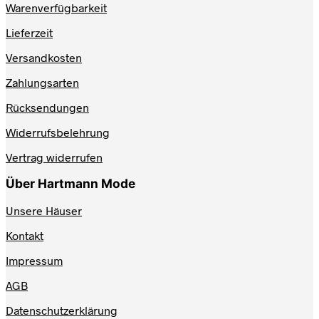
Warenverfügbarkeit
können
auf
Lieferzeit
der
Produktseite
Versandkosten
gewählt
werden
Zahlungsarten
Rücksendungen
Widerrufsbelehrung
Vertrag widerrufen
Über Hartmann Mode
Unsere Häuser
Kontakt
Impressum
AGB
Datenschutzerklärung