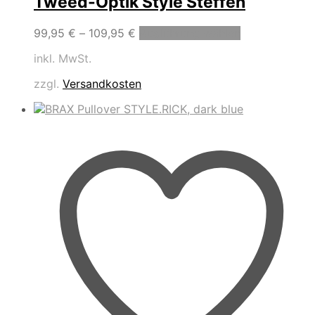
Tweed-Optik Style Steffen
Dieses
99,95
€
–
109,95
€
Ausführung wählen
Produkt
inkl. MwSt.
weist
mehrere
zzgl.
Versandkosten
Varianten
auf.
Die
Optionen
können
auf
der
Produktseite
gewählt
werden