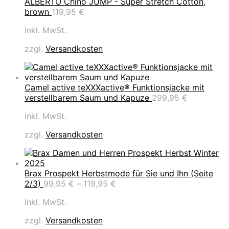
ALBERTO Chino JUMP - Super Stretch Cotton,
brown
119,95
€
inkl. MwSt.
zzgl.
Versandkosten
Camel active teXXXactive® Funktionsjacke mit
verstellbarem Saum und Kapuze
299,95
€
inkl. MwSt.
zzgl.
Versandkosten
Brax Prospekt Herbstmode für Sie und Ihn (Seite
2/3)
99,95
€
–
119,95
€
inkl. MwSt.
zzgl.
Versandkosten