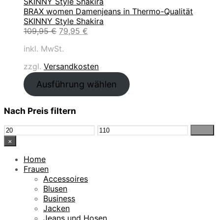
o
s
1
i
e
P
d
BRAX women Damenjeans in Thermo-Qualität
w
2
c
b
r
€
u
SKINNY Style Shakira
a
5
h
o
e
k
U
A
109,95
€
79,95
€
r
,
e
t
i
t
r
k
:
3
r
s
inkl. MwSt.
i
s
t
1
0
P
i
m
p
u
7
r
s
zzgl.
Versandkosten
A
r
e
9
€
e
t
n
ü
l
,
.
Ausführung wählen
i
:
g
n
l
0
s
1
e
g
e
0
w
6
b
l
r
Nach Preis filtern
a
,
o
i
P
€
r
0
t
c
r
Min.
Max.
Filter
:
0
h
e
Preis
Preis
×
1
e
i
9
€
r
s
Home
,
.
P
i
Frauen
9
r
s
Accessoires
9
e
t
Blusen
i
:
Business
€
s
7
Jacken
w
9
Jeans und Hosen