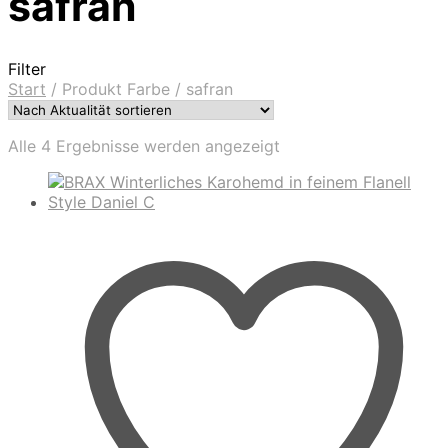
safran
Filter
Start
/
Produkt Farbe
/
safran
Nach
Alle 4 Ergebnisse werden angezeigt
Aktualität
sortiert