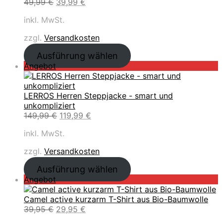
d
U
A
49,99
€
39,99
€
b
c
r
u
r
k
o
h
e
inkl. MwSt.
k
s
t
t
e
i
t
p
u
r
s
zzgl.
Versandkosten
i
r
e
P
i
m
ü
l
Ausführung wählen
r
s
A
n
l
P
Angebot
e
t
n
g
e
r
i
:
g
l
r
o
s
3
e
i
P
d
LERROS Herren Steppjacke - smart und
w
9
b
c
r
u
unkompliziert
a
,
o
h
e
k
U
A
149,99
€
119,99
€
r
9
t
e
i
t
r
k
:
9
r
s
inkl. MwSt.
i
s
t
4
P
i
m
p
u
9
€
r
s
zzgl.
Versandkosten
A
r
e
,
.
e
t
n
ü
l
9
Ausführung wählen
i
:
g
n
l
9
P
Angebot
s
3
e
g
e
r
w
9
b
l
r
€
o
Camel active kurzarm T-Shirt aus Bio-Baumwolle
a
,
o
i
P
d
U
A
39,95
€
29,95
€
r
9
t
c
r
u
r
k
:
9