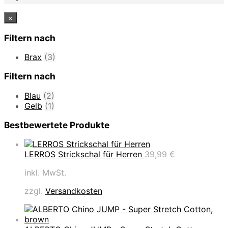
×
Filtern nach
Brax
(3)
Filtern nach
Blau
(2)
Gelb
(1)
Bestbewertete Produkte
LERROS Strickschal für Herren
39,99
€
inkl. MwSt.
zzgl.
Versandkosten