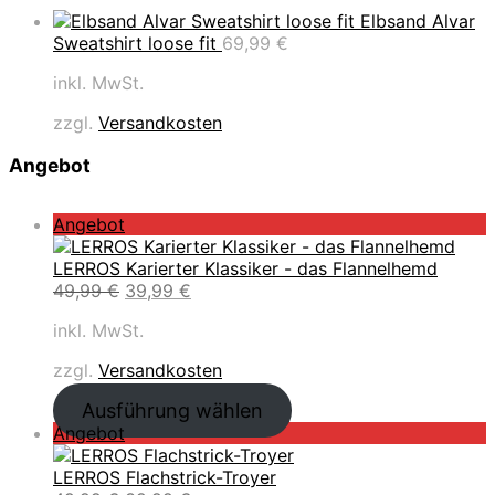
Elbsand Alvar
Sweatshirt loose fit
69,99
€
inkl. MwSt.
zzgl.
Versandkosten
Angebot
P
Angebot
r
o
LERROS Karierter Klassiker - das Flannelhemd
d
U
A
49,99
€
39,99
€
u
r
k
inkl. MwSt.
k
s
t
t
p
u
zzgl.
Versandkosten
i
r
e
m
ü
l
Ausführung wählen
A
n
l
P
Angebot
n
g
e
r
g
l
r
o
LERROS Flachstrick-Troyer
e
i
P