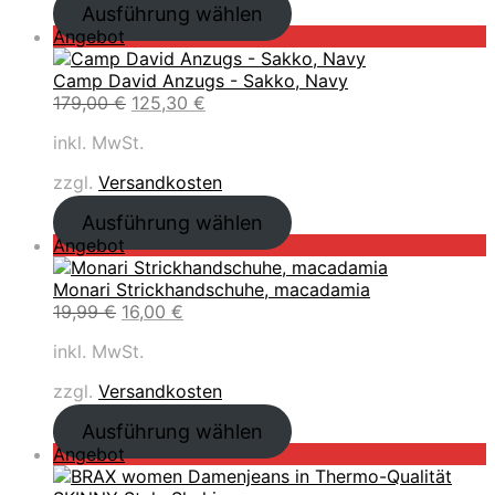
m
ü
l
9
€
Ausführung wählen
r
s
A
n
l
,
.
P
Angebot
e
t
n
g
e
9
r
i
:
g
l
r
5
o
Camp David Anzugs - Sakko, Navy
s
8
e
i
P
d
U
A
179,00
€
125,30
€
w
0
b
c
r
€
u
r
k
a
,
o
h
e
inkl. MwSt.
k
s
t
r
0
t
e
i
t
p
u
:
0
r
s
zzgl.
Versandkosten
i
r
e
9
P
i
m
ü
l
9
€
Ausführung wählen
r
s
A
n
l
,
.
P
Angebot
e
t
n
g
e
9
r
i
:
g
l
r
5
o
Monari Strickhandschuhe, macadamia
s
6
e
i
P
U
d
A
19,99
€
16,00
€
w
3
b
c
r
€
r
u
k
a
,
o
h
e
inkl. MwSt.
s
k
t
r
0
t
e
i
p
t
u
:
0
r
s
zzgl.
Versandkosten
r
i
e
8
P
i
ü
m
l
9
€
Ausführung wählen
r
s
n
A
l
,
.
P
Angebot
e
t
g
n
e
9
r
i
:
l
g
r
5