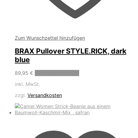
Zum Wunschzettel hinzufügen
BRAX Pullover STYLE.RICK, dark
blue
Dieses
89,95
€
Ausführung wählen
Produkt
inkl. MwSt.
weist
mehrere
zzgl.
Versandkosten
Varianten
auf.
Die
Optionen
können
auf
der