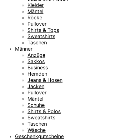
a
,
Kleider
r
9
Mäntel
:
5
Röcke
1
Pullover
0
€
Shirts & Tops
9
.
Sweatshirts
,
Taschen
9
Männer
5
Anzüge
Sakkos
€
Business
Hemden
Jeans & Hosen
Jacken
Pullover
Mäntel
Schuhe
Shirts & Polos
Sweatshirts
Taschen
Wäsche
Geschenkgutscheine