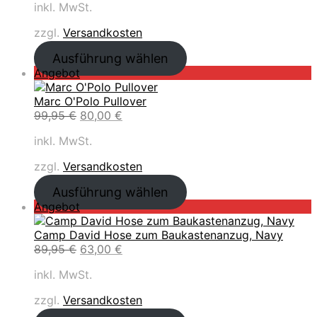
h
e
inkl. MwSt.
k
s
t
4
e
i
t
p
u
9
€
r
s
zzgl.
Versandkosten
i
r
e
,
.
P
i
m
ü
l
9
Ausführung wählen
r
s
A
n
l
9
P
Angebot
e
t
n
g
e
r
i
:
g
l
r
€
o
Marc O'Polo Pullover
s
1
e
i
P
d
U
A
99,95
€
80,00
€
w
1
b
c
r
u
r
k
a
9
o
h
e
inkl. MwSt.
k
s
t
r
,
t
e
i
t
p
u
:
9
r
s
zzgl.
Versandkosten
i
r
e
1
9
P
i
m
ü
l
4
Ausführung wählen
r
s
A
n
l
9
€
P
Angebot
e
t
n
g
e
,
.
r
i
:
g
l
r
9
o
Camp David Hose zum Baukastenanzug, Navy
s
2
e
i
P
9
d
U
A
89,95
€
63,00
€
w
9
b
c
r
u
r
k
a
,
o
h
e
€
inkl. MwSt.
k
s
t
r
9
t
e
i
t
p
u
:
5
r
s
zzgl.
Versandkosten
i
r
e
3
P
i