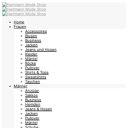
Home
Frauen
Accessoires
Blusen
Business
Jacken
Jeans und Hosen
Kleider
Mäntel
Röcke
Pullover
Shirts & Tops
Sweatshirts
Taschen
Männer
Anzüge
Sakkos
Business
Hemden
Jeans & Hosen
Jacken
Pullover
Mäntel
Schuhe