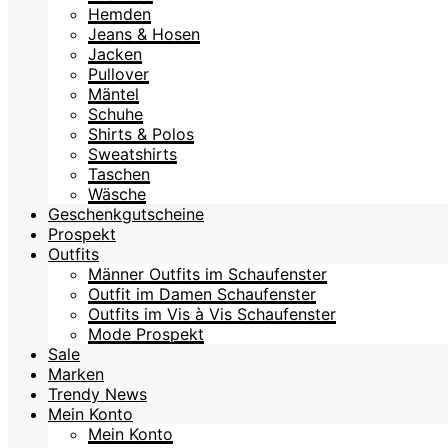
Hemden
Jeans & Hosen
Jacken
Pullover
Mäntel
Schuhe
Shirts & Polos
Sweatshirts
Taschen
Wäsche
Geschenkgutscheine
Prospekt
Outfits
Männer Outfits im Schaufenster
Outfit im Damen Schaufenster
Outfits im Vis à Vis Schaufenster
Mode Prospekt
Sale
Marken
Trendy News
Mein Konto
Mein Konto