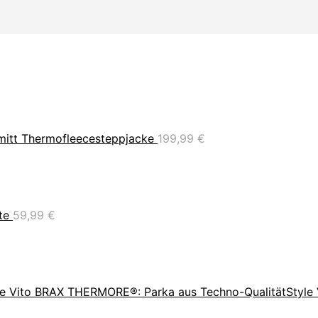
mitt Thermofleecesteppjacke
199,99
€
te
59,99
€
BRAX THERMORE®: Parka aus Techno-QualitätStyle 