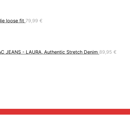
e loose fit
79,99
€
C JEANS - LAURA, Authentic Stretch Denim
89,95
€