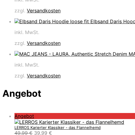
zzgl.
Versandkosten
Elbsand Daris Hoodi
inkl. MwSt.
zzgl.
Versandkosten
MA
inkl. MwSt.
zzgl.
Versandkosten
Angebot
P
Angebot
r
o
LERROS Karierter Klassiker - das Flannelhemd
U
A
49,99
€
39,99
€
d