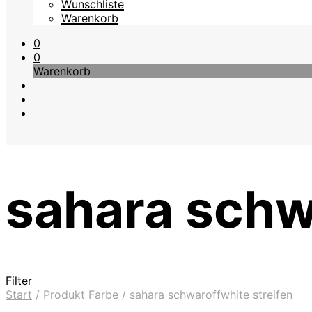
Wunschliste
Warenkorb
0
0
Warenkorb
sahara schw
Filter
Start
/
Produkt Farbe
/
sahara schwaroffwhite streifen