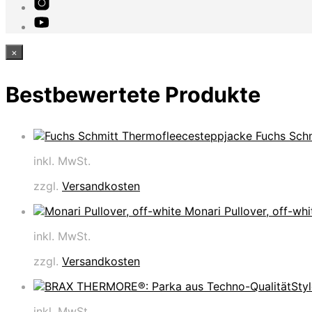
×
Bestbewertete Produkte
Fuchs Sch
inkl. MwSt.
zzgl.
Versandkosten
Monari Pullover, off-whi
inkl. MwSt.
zzgl.
Versandkosten
inkl. MwSt.