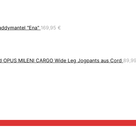
addymantel "Ena"
169,95
€
OPUS MILENI CARGO Wide Leg Jogpants aus Cord
89,9