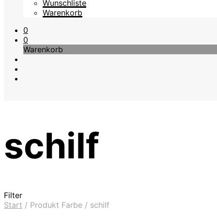
Wunschliste
Warenkorb
0
0
Warenkorb
schilf
Filter
Start
/
Produkt Farbe
/
schilf