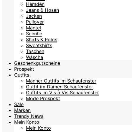
Hemden
Jeans & Hosen
Jacken
Pullover
Mäntel
Schuhe
Shirts & Polos
Sweatshirts
Taschen
Wäsche
Geschenkgutscheine
Prospekt
Outfits
Männer Outfits im Schaufenster
Outfit im Damen Schaufenster
Outfits im Vis à Vis Schaufenster
Mode Prospekt
Sale
Marken
Trendy News
Mein Konto
Mein Konto