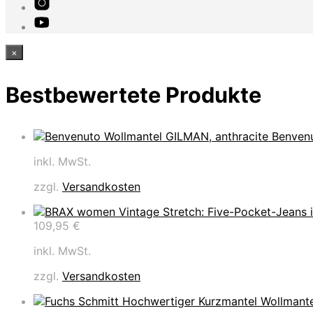
×
Bestbewertete Produkte
Benvenu
inkl. MwSt.
zzgl.
Versandkosten
109,95
€
inkl. MwSt.
zzgl.
Versandkosten