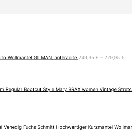
to Wollmantel GILMAN, anthracite
249,95
€
–
279,95
€
BRAX women Vintage Stretch
Fuchs Schmitt Hochwertiger Kurzmantel Wollman