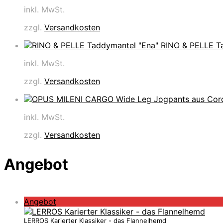
inkl. MwSt.
zzgl.
Versandkosten
RINO & PELLE T
inkl. MwSt.
zzgl.
Versandkosten
inkl. MwSt.
zzgl.
Versandkosten
Angebot
P
Angebot
r
o
LERROS Karierter Klassiker - das Flannelhemd