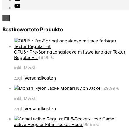
×
Bestbewertete Produkte
OPUS · Pre-SpringLongsleeve mit zweifarbiger Textur
Regular Fit
49,99
€
inkl. MwSt.
zzgl.
Versandkosten
Monari Nylon Jacke
129,99
€
inkl. MwSt.
zzgl.
Versandkosten
Camel
active Regular Fit 5-Pocket-Hose
99,95
€