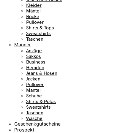
r
s
Kleider
e
t
Mäntel
i
:
Röcke
s
7
Pullover
w
9
Shirts & Tops
a
,
Sweatshirts
r
9
Taschen
:
5
Männer
1
Anzüge
0
€
Sakkos
9
.
Business
,
Hemden
9
Jeans & Hosen
5
Jacken
Pullover
€
Mäntel
Schuhe
Shirts & Polos
Sweatshirts
Taschen
Wäsche
Geschenkgutscheine
Prospekt