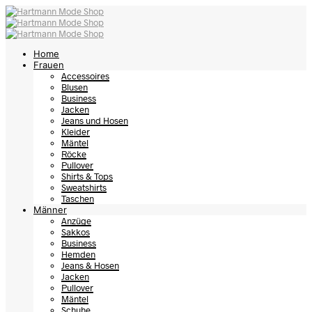
Home
Frauen
Accessoires
Blusen
Business
Jacken
Jeans und Hosen
Kleider
Mäntel
Röcke
Pullover
Shirts & Tops
Sweatshirts
Taschen
Männer
Anzüge
Sakkos
Business
Hemden
Jeans & Hosen
Jacken
Pullover
Mäntel
Schuhe