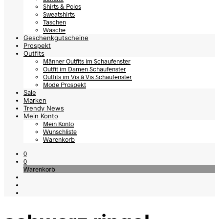
Shirts & Polos
Sweatshirts
Taschen
Wäsche
Geschenkgutscheine
Prospekt
Outfits
Männer Outfits im Schaufenster
Outfit im Damen Schaufenster
Outfits im Vis à Vis Schaufenster
Mode Prospekt
Sale
Marken
Trendy News
Mein Konto
Mein Konto
Wunschliste
Warenkorb
0
0
Warenkorb