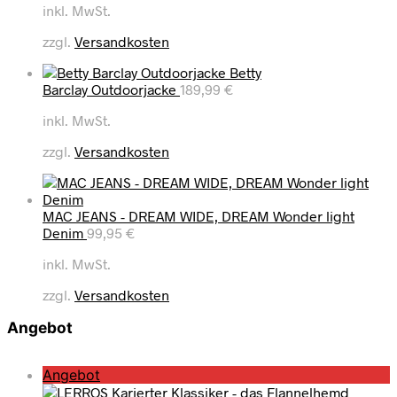
inkl. MwSt.
zzgl.
Versandkosten
Betty
Barclay Outdoorjacke
189,99
€
inkl. MwSt.
zzgl.
Versandkosten
MAC JEANS - DREAM WIDE, DREAM Wonder light
Denim
99,95
€
inkl. MwSt.
zzgl.
Versandkosten
Angebot
P
Angebot
r