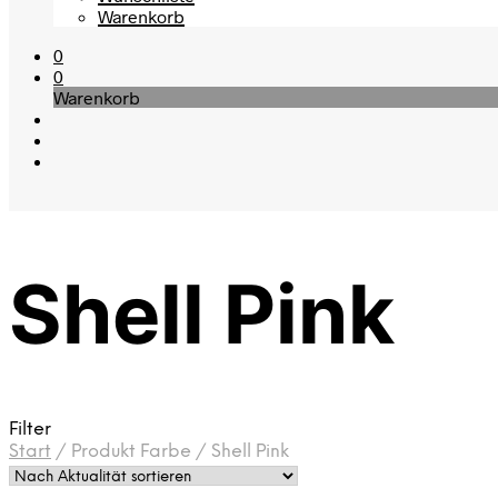
Warenkorb
0
0
Warenkorb
Shell Pink
Filter
Start
/
Produkt Farbe
/
Shell Pink