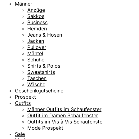
1
Männer
0
€
Anzüge
9
.
Sakkos
,
Business
9
Hemden
5
Jeans & Hosen
Jacken
€
Pullover
Mäntel
Schuhe
Shirts & Polos
Sweatshirts
Taschen
Wäsche
Geschenkgutscheine
Prospekt
Outfits
Männer Outfits im Schaufenster
Outfit im Damen Schaufenster
Outfits im Vis à Vis Schaufenster
Mode Prospekt
Sale