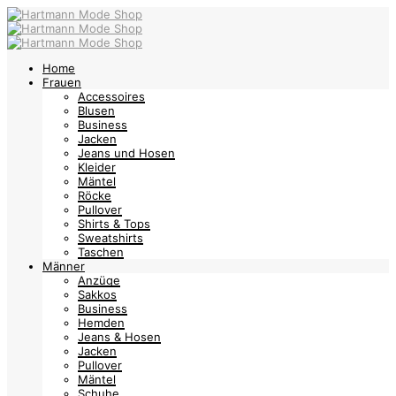
Home
Frauen
Accessoires
Blusen
Business
Jacken
Jeans und Hosen
Kleider
Mäntel
Röcke
Pullover
Shirts & Tops
Sweatshirts
Taschen
Männer
Anzüge
Sakkos
Business
Hemden
Jeans & Hosen
Jacken
Pullover
Mäntel
Schuhe