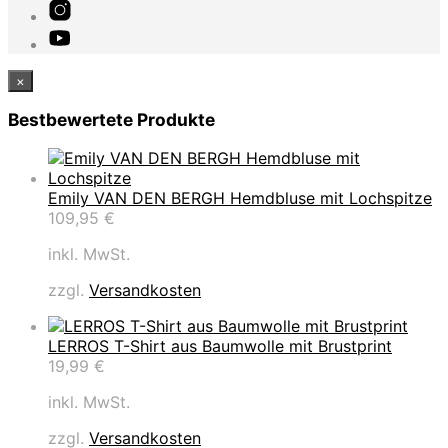
×
Bestbewertete Produkte
Emily VAN DEN BERGH Hemdbluse mit Lochspitze
109,95
€
inkl. MwSt.
zzgl.
Versandkosten
LERROS T-Shirt aus Baumwolle mit Brustprint
19,99
€
inkl. MwSt.
zzgl.
Versandkosten