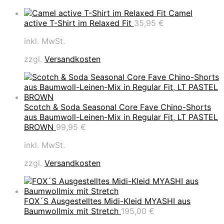
Camel
active T-Shirt im Relaxed Fit
35,95
€
inkl. MwSt.
zzgl.
Versandkosten
Scotch & Soda Seasonal Core Fave Chino-Shorts
aus Baumwoll-Leinen-Mix in Regular Fit, LT PASTEL
BROWN
99,95
€
inkl. MwSt.
zzgl.
Versandkosten
FOX´S Ausgestelltes Midi-Kleid MYASHI aus
Baumwollmix mit Stretch
195,00
€