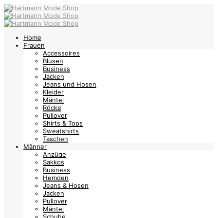
Home
Frauen
Accessoires
Blusen
Business
Jacken
Jeans und Hosen
Kleider
Mäntel
Röcke
Pullover
Shirts & Tops
Sweatshirts
Taschen
Männer
Anzüge
Sakkos
Business
Hemden
Jeans & Hosen
Jacken
Pullover
Mäntel
Schuhe