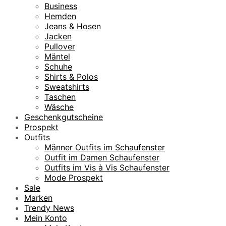
,
Business
9
Hemden
5
Jeans & Hosen
Jacken
€
Pullover
Mäntel
Schuhe
Shirts & Polos
Sweatshirts
Taschen
Wäsche
Geschenkgutscheine
Prospekt
Outfits
Männer Outfits im Schaufenster
Outfit im Damen Schaufenster
Outfits im Vis à Vis Schaufenster
Mode Prospekt
Sale
Marken
Trendy News
Mein Konto