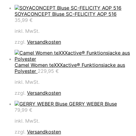
SOYACONCEPT Bluse SC-FELICITY AOP 516
35,99
€
inkl. MwSt.
zzgl.
Versandkosten
Camel Women teXXXactive® Funktionsjacke aus
Polyester
229,95
€
inkl. MwSt.
zzgl.
Versandkosten
GERRY WEBER Bluse
79,99
€
inkl. MwSt.
zzgl.
Versandkosten