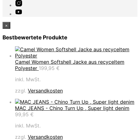
×
Bestbewertete Produkte
Camel Women Softshell Jacke aus recyceltem
Polyester
199,95
€
inkl. MwSt.
zzgl.
Versandkosten
MAC JEANS - Chino Turn Up , Super light denim
99,95
€
inkl. MwSt.
zzgl.
Versandkosten