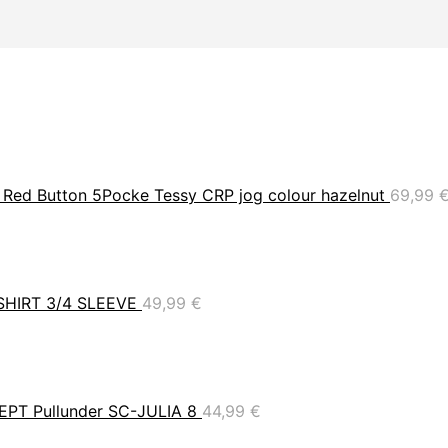
Red Button 5Pocke Tessy CRP jog colour hazelnut
69,99
SHIRT 3/4 SLEEVE
49,99
€
T Pullunder SC-JULIA 8
44,99
€