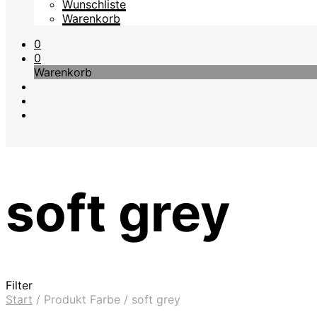
Wunschliste
Warenkorb
0
0
Warenkorb
soft grey
Filter
Start
/
Produkt Farbe
/
soft grey