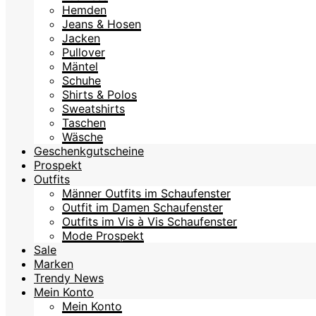
Hemden
Jeans & Hosen
Jacken
Pullover
Mäntel
Schuhe
Shirts & Polos
Sweatshirts
Taschen
Wäsche
Geschenkgutscheine
Prospekt
Outfits
Männer Outfits im Schaufenster
Outfit im Damen Schaufenster
Outfits im Vis à Vis Schaufenster
Mode Prospekt
Sale
Marken
Trendy News
Mein Konto
Mein Konto