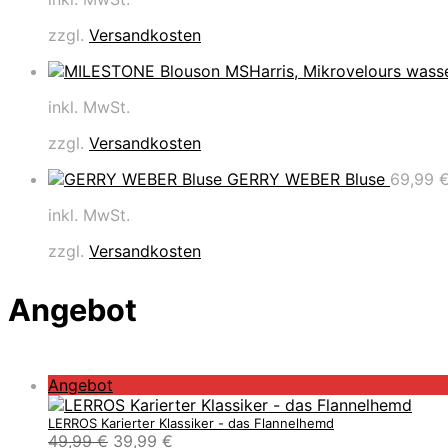
zzgl.
Versandkosten
inkl. MwSt.
zzgl.
Versandkosten
GERRY WEBER Bluse
69,99
inkl. MwSt.
zzgl.
Versandkosten
Angebot
P
Angebot
r
o
LERROS Karierter Klassiker - das Flannelhemd
U
A
49,99
€
39,99
€
d