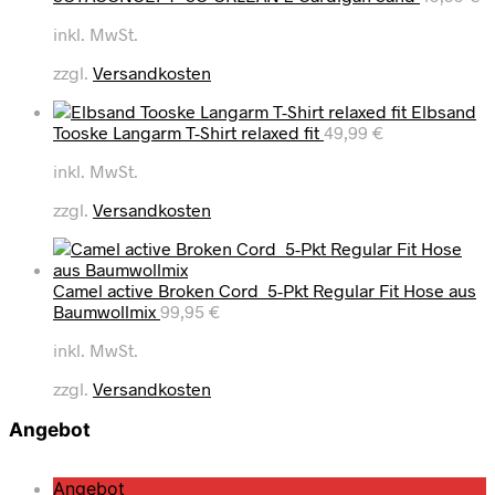
inkl. MwSt.
zzgl.
Versandkosten
Elbsand
Tooske Langarm T-Shirt relaxed fit
49,99
€
inkl. MwSt.
zzgl.
Versandkosten
Camel active Broken Cord 5-Pkt Regular Fit Hose aus
Baumwollmix
99,95
€
inkl. MwSt.
zzgl.
Versandkosten
Angebot
P
Angebot