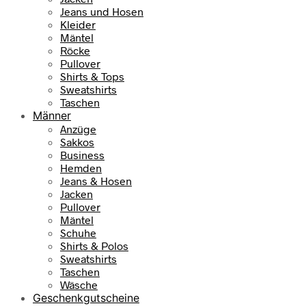
Jeans und Hosen
r
s
Kleider
e
t
Mäntel
i
:
Röcke
s
7
Pullover
w
9
Shirts & Tops
a
,
Sweatshirts
r
9
Taschen
:
5
Männer
1
Anzüge
0
€
Sakkos
9
.
Business
,
Hemden
9
Jeans & Hosen
5
Jacken
Pullover
€
Mäntel
Schuhe
Shirts & Polos
Sweatshirts
Taschen
Wäsche
Geschenkgutscheine