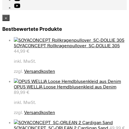
×
Bestbewertete Produkte
SOYACONCEPT Rollkragenpullover SC-DOLLIE 305
44,99
€
inkl. MwSt.
zzgl.
Versandkosten
OPUS WELLJA Loose Hemdblusenkleid aus Denim
89,99
€
inkl. MwSt.
zzgl.
Versandkosten
SOYACONCEPT SC-ORLEAN 2 Cardigan Sand
49,99
€