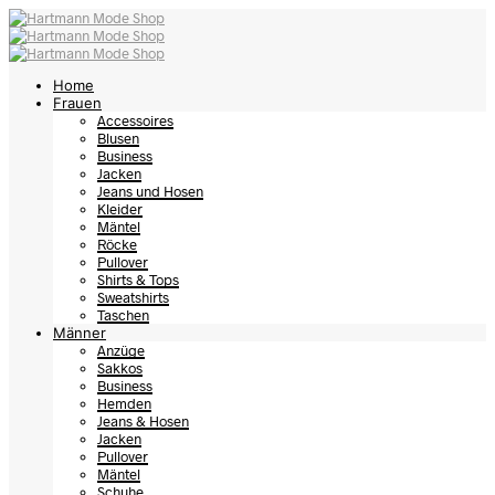
Home
Frauen
Accessoires
Blusen
Business
Jacken
Jeans und Hosen
Kleider
Mäntel
Röcke
Pullover
Shirts & Tops
Sweatshirts
Taschen
Männer
Anzüge
Sakkos
Business
Hemden
Jeans & Hosen
Jacken
Pullover
Mäntel
Schuhe