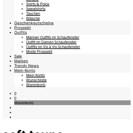
Shirts & Polos
Sweatshirts
Taschen
Wäsche
Geschenkgutscheine
Prospekt
Outfits
Männer Outfits im Schaufenster
Outfit im Damen Schaufenster
Outfits im Vis à Vis Schaufenster
Mode Prospekt
Sale
Marken
Trendy News
Mein Konto
Mein Konto
Wunschliste
Warenkorb
0
0
Warenkorb