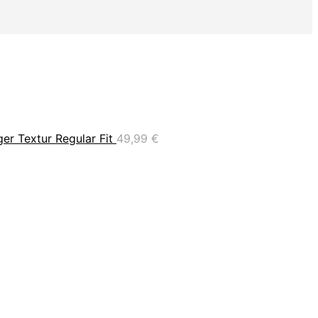
er Textur Regular Fit
49,99
€