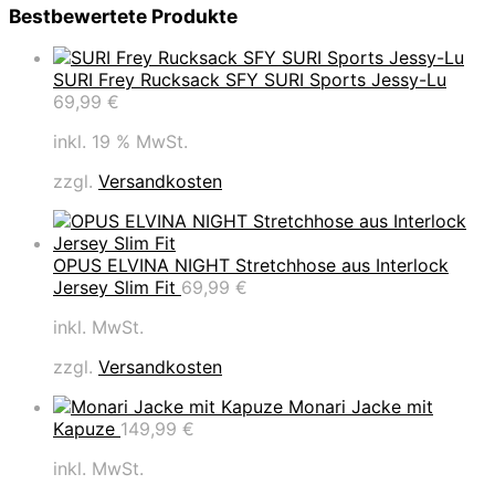
Bestbewertete Produkte
SURI Frey Rucksack SFY SURI Sports Jessy-Lu
69,99
€
inkl. 19 % MwSt.
zzgl.
Versandkosten
OPUS ELVINA NIGHT Stretchhose aus Interlock
Jersey Slim Fit
69,99
€
inkl. MwSt.
zzgl.
Versandkosten
Monari Jacke mit
Kapuze
149,99
€
inkl. MwSt.