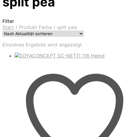
split pea
Filter
Start
/
Produkt Farbe
/
split pea
Einzelnes Ergebnis wird angezeigt