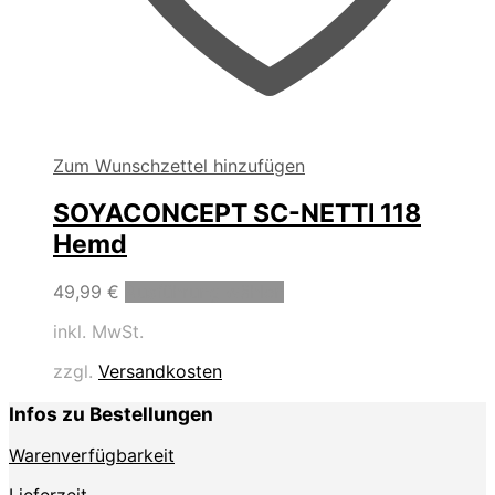
Zum Wunschzettel hinzufügen
SOYACONCEPT SC-NETTI 118
Hemd
Dieses
49,99
€
Ausführung wählen
Produkt
inkl. MwSt.
weist
mehrere
zzgl.
Versandkosten
Varianten
auf.
Infos zu Bestellungen
Die
Optionen
Warenverfügbarkeit
können
auf
Lieferzeit