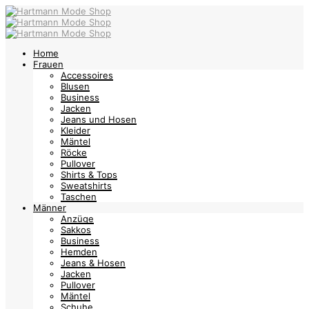
Home
Frauen
Accessoires
Blusen
Business
Jacken
Jeans und Hosen
Kleider
Mäntel
Röcke
Pullover
Shirts & Tops
Sweatshirts
Taschen
Männer
Anzüge
Sakkos
Business
Hemden
Jeans & Hosen
Jacken
Pullover
Mäntel
Schuhe