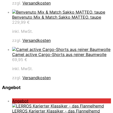
zzgl.
Versandkosten
Benvenuto Mix & Match Sakko MATTEO, taupe
229,99
€
inkl. MwSt.
zzgl.
Versandkosten
Camel active Cargo-Shorts aus reiner Baumwolle
69,95
€
inkl. MwSt.
zzgl.
Versandkosten
Angebot
P
Angebot
r
o
LERROS Karierter Klassiker - das Flannelhemd