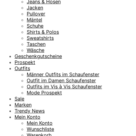
Jeans & Hosen
Jacken
Pullover
Mäntel
Schuhe
Shirts & Polos
Sweatshirts
Taschen
Wäsche
Geschenkgutscheine
Prospekt
Outfits
Männer Outfits im Schaufenster
Outfit im Damen Schaufenster
Outfits im Vis à Vis Schaufenster
Mode Prospekt
Sale
Marken
Trendy News
Mein Konto
Mein Konto
Wunschliste
Warenkorb