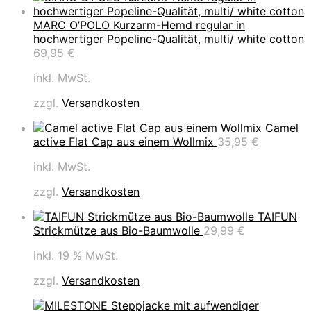
MARC O’POLO Kurzarm-Hemd regular in
hochwertiger Popeline-Qualität, multi/ white cotton
69,95
€
inkl. MwSt.
zzgl.
Versandkosten
Camel
active Flat Cap aus einem Wollmix
35,95
€
inkl. MwSt.
zzgl.
Versandkosten
TAIFUN
Strickmütze aus Bio-Baumwolle
29,99
€
inkl. 19 % MwSt.
zzgl.
Versandkosten