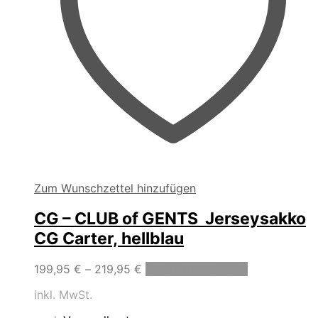
Zum Wunschzettel hinzufügen
CG – CLUB of GENTS Jerseysakko
CG Carter, hellblau
Dieses
199,95
€
–
219,95
€
Ausführung wählen
Produkt
inkl. MwSt.
weist
mehrere