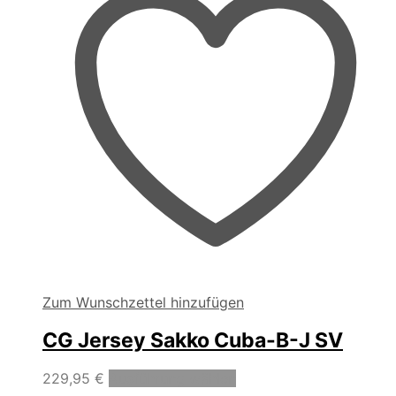
der
Produktseite
gewählt
werden
Zum Wunschzettel hinzufügen
CG Jersey Sakko Cuba-B-J SV
Dieses
229,95
€
Ausführung wählen
Produkt