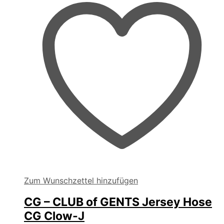
auf
der
Produktseite
gewählt
werden
Zum Wunschzettel hinzufügen
CG – CLUB of GENTS Jersey Hose
CG Clow-J