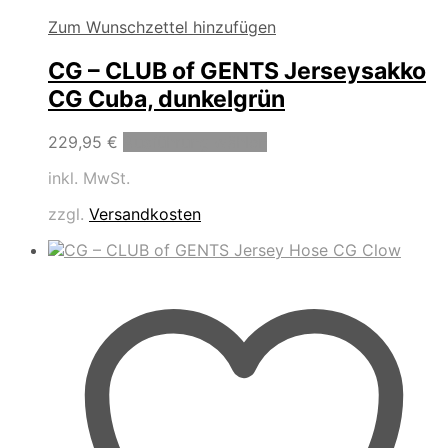
Zum Wunschzettel hinzufügen
CG – CLUB of GENTS Jerseysakko
CG Cuba, dunkelgrün
Dieses
229,95
€
Ausführung wählen
Produkt
inkl. MwSt.
weist
mehrere
zzgl.
Versandkosten
Varianten
auf.
Die
Optionen
können
auf
der
Produktseite
gewählt
werden