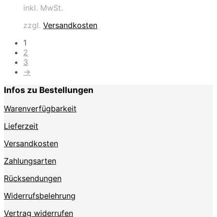
inkl. MwSt.
weist
mehrere
zzgl.
Versandkosten
Varianten
auf.
1
Die
2
Optionen
3
können
→
auf
der
Infos zu Bestellungen
Produktseite
gewählt
Warenverfügbarkeit
werden
Lieferzeit
Versandkosten
Zahlungsarten
Rücksendungen
Widerrufsbelehrung
Vertrag widerrufen