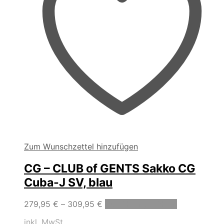
gewählt
werden
Zum Wunschzettel hinzufügen
CG – CLUB of GENTS Sakko CG
Cuba-J SV, blau
Dieses
279,95
€
–
309,95
€
Ausführung wählen
Produkt
inkl. MwSt.
weist