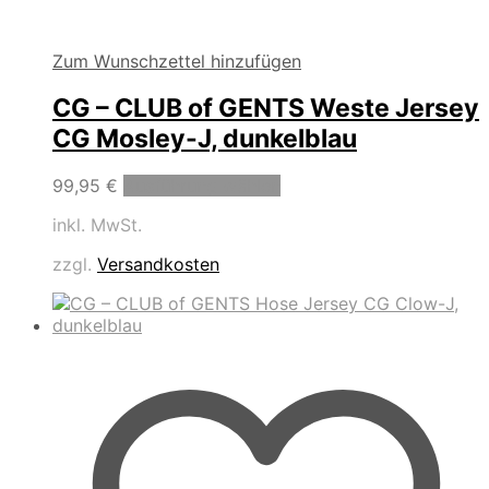
Zum Wunschzettel hinzufügen
CG – CLUB of GENTS Weste Jersey
CG Mosley-J, dunkelblau
Dieses
99,95
€
Ausführung wählen
Produkt
inkl. MwSt.
weist
mehrere
zzgl.
Versandkosten
Varianten
auf.
Die
Optionen
können
auf
der
Produktseite
gewählt
werden