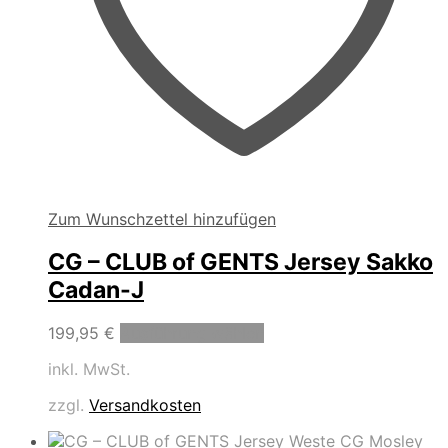
Zum Wunschzettel hinzufügen
CG – CLUB of GENTS Jersey Sakko
Cadan-J
Dieses
199,95
€
Ausführung wählen
Produkt
inkl. MwSt.
weist
mehrere
zzgl.
Versandkosten
Varianten
auf.