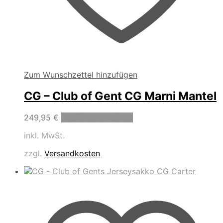
Zum Wunschzettel hinzufügen
CG – Club of Gent CG Marni Mantel
Dieses
249,95
€
Ausführung wählen
Produkt
inkl. MwSt.
weist
mehrere
zzgl.
Versandkosten
Varianten
auf.
Die
Optionen
können
auf
der