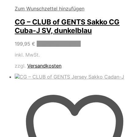
Zum Wunschzettel hinzufügen
CG – CLUB of GENTS Sakko CG
Cuba-J SV, dunkelblau
Dieses
199,95
€
Ausführung wählen
Produkt
inkl. MwSt.
weist
mehrere
zzgl.
Versandkosten
Varianten
auf.
Die
Optionen
können
auf
der
Produktseite
gewählt
werden