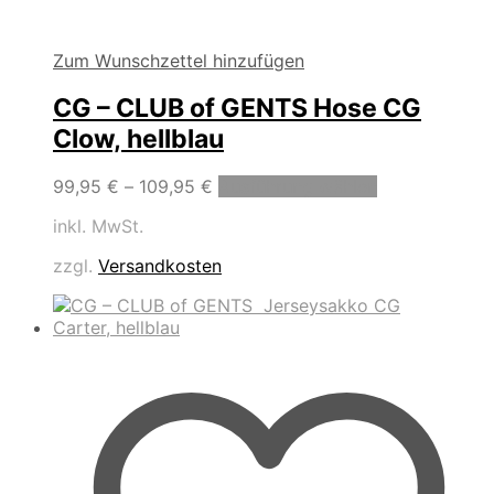
Zum Wunschzettel hinzufügen
CG – CLUB of GENTS Hose CG
Clow, hellblau
Dieses
99,95
€
–
109,95
€
Ausführung wählen
Produkt
inkl. MwSt.
weist
mehrere
zzgl.
Versandkosten
Varianten
auf.
Die
Optionen
können
auf
der
Produktseite
gewählt
werden