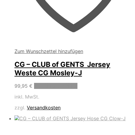
Zum Wunschzettel hinzufügen
CG – CLUB of GENTS Jersey
Weste CG Mosley-J
Dieses
99,95
€
Ausführung wählen
Produkt
inkl. MwSt.
weist
mehrere
zzgl.
Versandkosten
Varianten
auf.
Die
Optionen
können