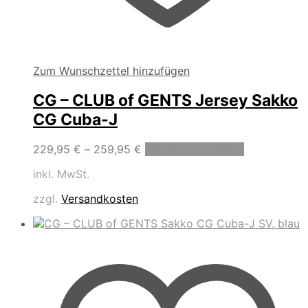
Zum Wunschzettel hinzufügen
CG – CLUB of GENTS Jersey Sakko
CG Cuba-J
Dieses
229,95
€
–
259,95
€
Ausführung wählen
Produkt
inkl. MwSt.
weist
mehrere
zzgl.
Versandkosten
Varianten
auf.
Die
Optionen
können
auf
der
Produktseit