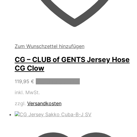
Zum Wunschzettel hinzufügen
CG – CLUB of GENTS Jersey Hose
CG Clow
Dieses
119,95
€
Ausführung wählen
Produkt
inkl. MwSt.
weist
mehrere
zzgl.
Versandkosten
Varianten
auf.
Die
Optionen
können
auf