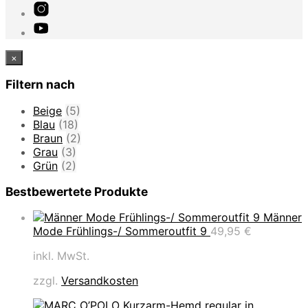
×
Filtern nach
Beige
(5)
Blau
(18)
Braun
(2)
Grau
(3)
Grün
(2)
Bestbewertete Produkte
Männer
Mode Frühlings-/ Sommeroutfit 9
49,95
€
inkl. MwSt.
zzgl.
Versandkosten