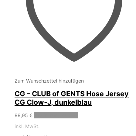
Zum Wunschzettel hinzufügen
CG – CLUB of GENTS Hose Jersey
CG Clow-J, dunkelblau
Dieses
99,95
€
Ausführung wählen
Produkt
inkl. MwSt.
weist
mehrere