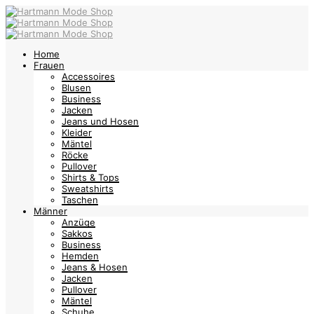
Home
Frauen
Accessoires
Blusen
Business
Jacken
Jeans und Hosen
Kleider
Mäntel
Röcke
Pullover
Shirts & Tops
Sweatshirts
Taschen
Männer
Anzüge
Sakkos
Business
Hemden
Jeans & Hosen
Jacken
Pullover
Mäntel
Schuhe