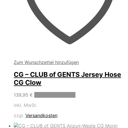
Zum Wunschzettel hinzufügen
CG – CLUB of GENTS Jersey Hose
CG Clow
Dieses
139,95
€
Ausführung wählen
Produkt
inkl. MwSt.
weist
mehrere
zzgl.
Versandkosten
Varianten
auf.