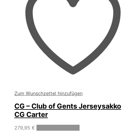
Produktseite
gewählt
werden
Zum Wunschzettel hinzufügen
CG – Club of Gents Jerseysakko
CG Carter
Dieses
279,95
€
Ausführung wählen
Produkt