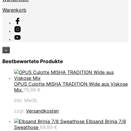
Warenkorb
×
Bestbewertete Produkte
OPUS Culotte MISHA TRADITION Wide aus Viskose
Mix
79,99
€
inkl. MwSt.
zzgl.
Versandkosten
Elbsand Brinja 7/8
Sweathose
69,99
€