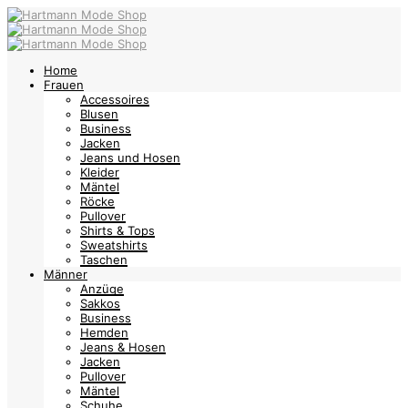
Home
Frauen
Accessoires
Blusen
Business
Jacken
Jeans und Hosen
Kleider
Mäntel
Röcke
Pullover
Shirts & Tops
Sweatshirts
Taschen
Männer
Anzüge
Sakkos
Business
Hemden
Jeans & Hosen
Jacken
Pullover
Mäntel
Schuhe