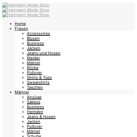
Home
Frauen
Accessoires
Blusen
Business
Jacken
Jeans und Hosen
Kleider
Mäntel
Röcke
Pullover
Shirts & Tops
Sweatshirts
Taschen
Männer
Anzüge
Sakkos
Business
Hemden
Jeans & Hosen
Jacken
Pullover
Mäntel
Schuhe