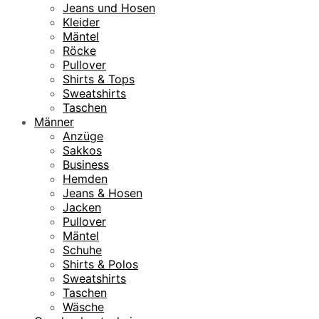
Jeans und Hosen
Kleider
Mäntel
Röcke
Pullover
Shirts & Tops
Sweatshirts
Taschen
Männer
Anzüge
Sakkos
Business
Hemden
Jeans & Hosen
Jacken
Pullover
Mäntel
Schuhe
Shirts & Polos
Sweatshirts
Taschen
Wäsche