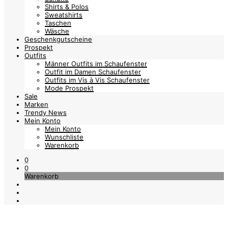
Shirts & Polos
Sweatshirts
Taschen
Wäsche
Geschenkgutscheine
Prospekt
Outfits
Männer Outfits im Schaufenster
Outfit im Damen Schaufenster
Outfits im Vis à Vis Schaufenster
Mode Prospekt
Sale
Marken
Trendy News
Mein Konto
Mein Konto
Wunschliste
Warenkorb
0
0
Warenkorb