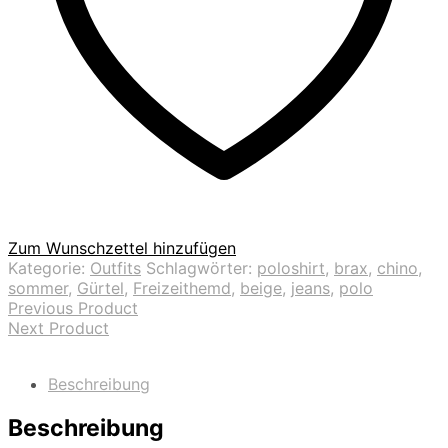
Zum Wunschzettel hinzufügen
Kategorie:
Outfits
Schlagwörter:
poloshirt
,
brax
,
chino
,
sommer
,
Gürtel
,
Freizeithemd
,
beige
,
jeans
,
polo
Previous Product
Next Product
Beschreibung
Beschreibung