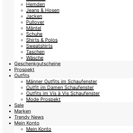
Hemden
Jeans & Hosen
Jacken
Pullover
Mäntel
Schuhe
Shirts & Polos
Sweatshirts
Taschen
Wäsche
Geschenkgutscheine
Prospekt
Outfits
Männer Outfits im Schaufenster
Outfit im Damen Schaufenster
Outfits im Vis à Vis Schaufenster
Mode Prospekt
Sale
Marken
Trendy News
Mein Konto
Mein Konto