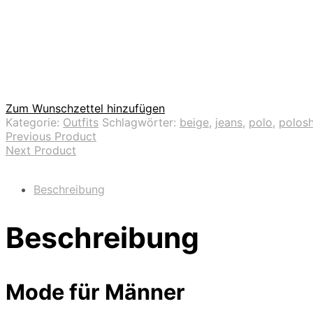
Zum Wunschzettel hinzufügen
Kategorie:
Outfits
Schlagwörter:
beige
,
jeans
,
polo
,
polosh
Previous Product
Next Product
Beschreibung
Beschreibung
Mode für Männer