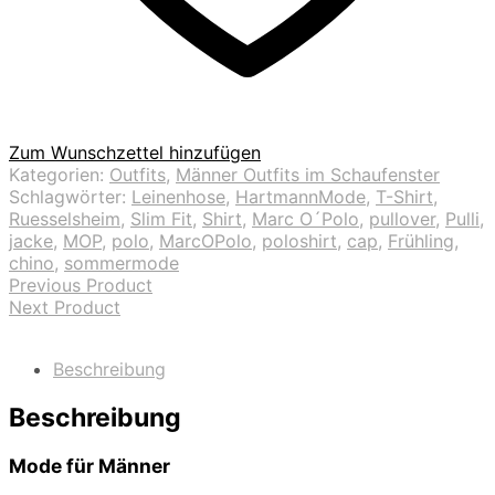
Zum Wunschzettel hinzufügen
Kategorien:
Outfits
,
Männer Outfits im Schaufenster
Schlagwörter:
Leinenhose
,
HartmannMode
,
T-Shirt
,
Ruesselsheim
,
Slim Fit
,
Shirt
,
Marc O´Polo
,
pullover
,
Pulli
,
jacke
,
MOP
,
polo
,
MarcOPolo
,
poloshirt
,
cap
,
Frühling
,
chino
,
sommermode
Previous Product
Next Product
Beschreibung
Beschreibung
Mode für Männer