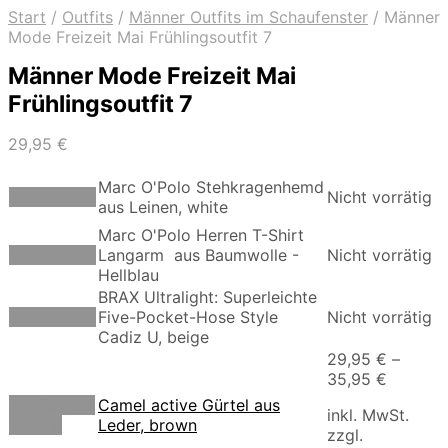
Start
/
Outfits
/
Männer Outfits im Schaufenster
/
Männer
Mode Freizeit Mai Frühlingsoutfit 7
Männer Mode Freizeit Mai
Frühlingsoutfit 7
29,95
€
Marc O'Polo Stehkragenhemd
Weiterlesen
Nicht vorrätig
aus Leinen, white
Marc O'Polo Herren T-Shirt
Weiterlesen
Langarm aus Baumwolle -
Nicht vorrätig
Hellblau
BRAX Ultralight: Superleichte
Weiterlesen
Five-Pocket-Hose Style
Nicht vorrätig
Cadiz U, beige
29,95
€
–
35,95
€
Ausführung
Camel active Gürtel aus
inkl. MwSt.
Dieses
wählen
Leder, brown
zzgl.
Produkt