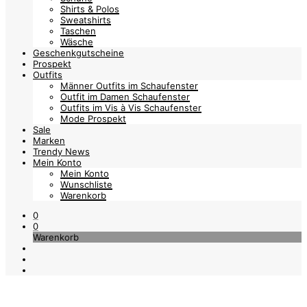
Shirts & Polos
Sweatshirts
Taschen
Wäsche
Geschenkgutscheine
Prospekt
Outfits
Männer Outfits im Schaufenster
Outfit im Damen Schaufenster
Outfits im Vis à Vis Schaufenster
Mode Prospekt
Sale
Marken
Trendy News
Mein Konto
Mein Konto
Wunschliste
Warenkorb
0
0
Warenkorb