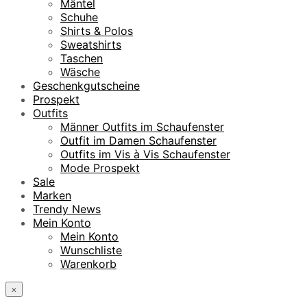
Mäntel
Schuhe
Shirts & Polos
Sweatshirts
Taschen
Wäsche
Geschenkgutscheine
Prospekt
Outfits
Männer Outfits im Schaufenster
Outfit im Damen Schaufenster
Outfits im Vis à Vis Schaufenster
Mode Prospekt
Sale
Marken
Trendy News
Mein Konto
Mein Konto
Wunschliste
Warenkorb
×