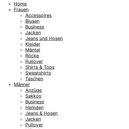
Home
Frauen
Accessoires
Blusen
Business
Jacken
Jeans und Hosen
Kleider
Mäntel
Röcke
Pullover
Shirts & Tops
Sweatshirts
Taschen
Männer
Anzüge
Sakkos
Business
Hemden
Jeans & Hosen
Jacken
Pullover