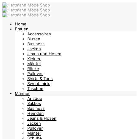
Home
Frauen
Accessoires
Blusen
Business
Jacken
Jeans und Hosen
Kleider
Mäntel
Röcke
Pullover
Shirts & Tops
Sweatshirts
Taschen
Männer
Anzüge
Sakkos
Business
Hemden
Jeans & Hosen
Jacken
Pullover
Mäntel
Schuhe